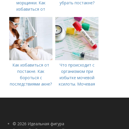
морщинки. Как
убрать постакне?
избавиться от
морщин под глазами:
косметологические
процедуры
Как избавиться от
Что происходит с
постакне. Как
организмом при
бороться с
избытке мочевой
последствиями акне?
ксилоты. Мочевая
кислота в крови:
норма и отклонения
© 2026 Идеальная фигура