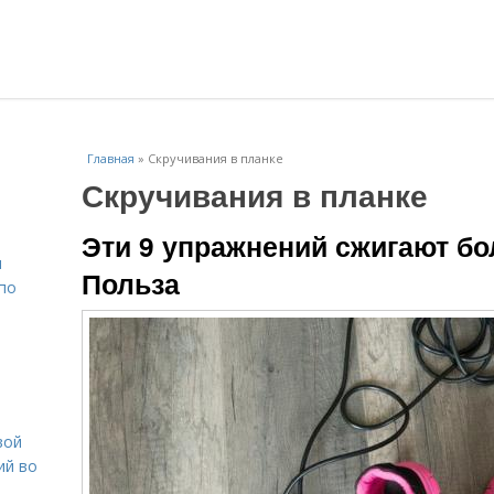
Главная
»
Скручивания в планке
Скручивания в планке
Эти 9 упражнений сжигают бо
н
Польза
 по
вой
ий во