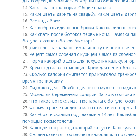
для коррекции мимических морщин и омоложения ли
14.
Зигзаг расчет калорий. Общие правила
15.
Какие цветы дарить на свадьбу. Какие цветы дар
16.
Все виды брюк.
17.
Как выбрать идеальные брюки. Как правильно выб
18.
Как спать после ботокса первые ночи. Памятка п
ботулотоксинов (ботокс/диспорт)
19.
Диетолог назвала оптимальное суточное количес
20.
Рецепт самса слоёная с курицей. Самса из слоеног
21.
Норма калорий в день для похудения калькулятор.
22.
Крем под глаза от морщин. Крем для век и области
23.
Сколько калорий сжигается при круговой трениро
время тренировки?
24.
Пиджак в деле. Подбор делового мужского пиджак
25.
Можно ли беременным солярий. Загар в солярии 
26.
Что такое Ботокс лица. Препараты с ботулотокси
27.
Формула расчёт индекса массы тела и его нормы. 
28.
Как убрать складки под глазами в 14 лет. Как изб
помощью косметологии?
29.
Калькулятор расхода калорий за сутки. Калькулят
30.
Онлайн калькулятор расчета калорий для похуден