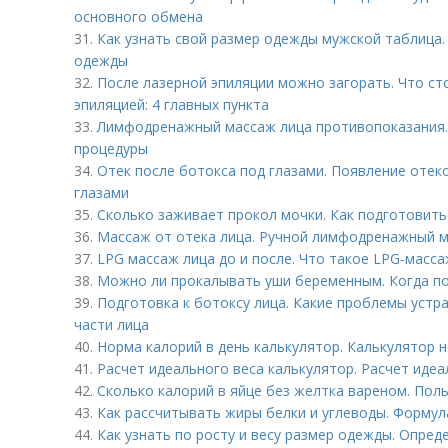
основного обмена
31.
Как узнать свой размер одежды мужской таблица.
одежды
32.
После лазерной эпиляции можно загорать. Что ст
эпиляцией: 4 главных пункта
33.
Лимфодренажный массаж лица противопоказания.
процедуры
34.
Отек после ботокса под глазами. Появление отек
глазами
35.
Сколько заживает прокол мочки. Как подготовить
36.
Массаж от отека лица. Ручной лимфодренажный м
37.
LPG массаж лица до и после. Что такое LPG-масса
38.
Можно ли прокалывать уши беременным. Когда п
39.
Подготовка к ботоксу лица. Какие проблемы устр
части лица
40.
Норма калорий в день калькулятор. Калькулятор 
41.
Расчет идеального веса калькулятор. Расчет иде
42.
Сколько калорий в яйце без желтка вареном. Поль
43.
Как рассчитывать жиры белки и углеводы. Формул
44.
Как узнать по росту и весу размер одежды. Опре