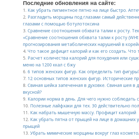
Последние обновления на сайте:
1.
Как убрать пигментное пятно на лице быстро. Апт
2.
Разгладить морщины под глазами самый действенн
глазами с помощью ботулотоксина
3.
Сравнение соотношения обхвата талии к росту. Те
«Сравнение соотношения обхвата талии к росту (WHtR
прогнозирования метаболических нарушений в корей
4.
Что такое дефицит калорий и как его создать. Что
5.
Расчет количества калорий для похудения или суш
меню на 1200 ккал с бжу
6.
6 типов женских фигур. Как определить тип фигуры
7.
12 основных типов женских фигур. Исторические п
8.
Свиная шейка запеченная в духовке. Свиная шея в д
вкусной?
9.
Калории норма в день. Для чего нужно соблюдать
10.
Полезные лайфхаки для тех. 30 действительно по
11.
Как набрать мышечную массу. Профицит калорий
12.
Как убрать пятна от прыщей на лице в домашних у
прыщей
13.
Убрать мимические морщины вокруг глаз космето