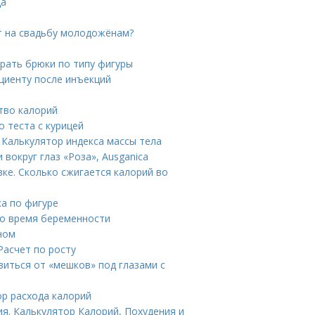
ца
ят на свадьбу молодожёнам?
рать брюки по типу фигуры
ациенту после инъекций
тво калорий
о теста с курицей
 Калькулятор индекса массы тела
 вокруг глаз «Роза», Ausganica
вке. Сколько сжигается калорий во
а по фигуре
во время беременности
ном
Расчет по росту
авиться от «мешков» под глазами с
ор расхода калорий
ия. Калькулятор Калорий, Похудения и