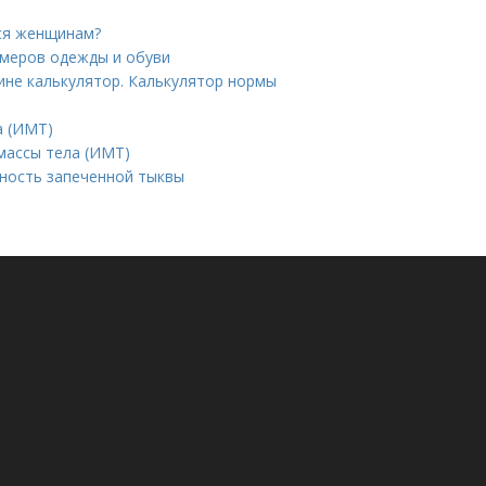
тся женщинам?
змеров одежды и обуви
ине калькулятор. Калькулятор нормы
а (ИМТ)
массы тела (ИМТ)
йность запеченной тыквы