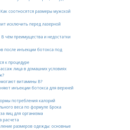
 Как соотносятся размеры мужской
оит исключить перед лазерной
 В чём преимущества и недостатки
ов после инъекции ботокса под
ся к процедуре
ассаж лица в домашних условиях
ж?
омогают витамины B?
аняют инъекции ботокса для верхней
нормы потребления калорий
ального веса по формуле Брока
за яиц для организма
а расчета
деление размеров одежды: основные