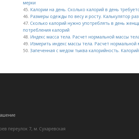
мерки
45.
Калории на день. Сколько калорий в день требуе
46.
Размеры одежды по весу и росту. Калькулятор ра
47.
Сколько калорий нужно употреблять в день женщ
потребления калорий
48.
Индекс масса тела. Расчет нормальной массы тел
49.
Измерить индекс массы тела. Расчет нормальной 
50.
Запеченная с медом тыква калорийность. Калори
лашение
ев переулок 7, м. Сухаревская