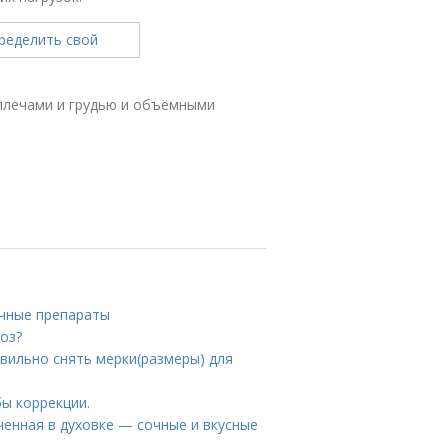
 плечами и грудью и объёмными
ечные препараты
тоз?
авильно снять мерки(размеры) для
бы коррекции.
ченная в духовке — сочные и вкусные