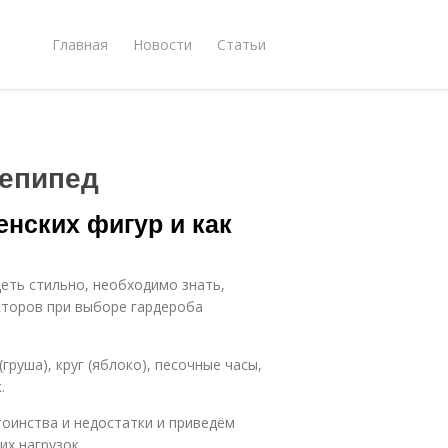
Главная
Новости
Статьи
епипед
енских фигур и как
еть стильно, необходимо знать,
кторов при выборе гардероба
груша), круг (яблоко), песочные часы,
.
оинства и недостатки и приведём
х нагрузок.