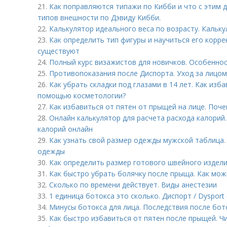
21.
Как поправляются типажи по Кибби и что с этим д
типов внешности по Дэвиду Кибби.
22.
Калькулятор идеального веса по возрасту. Кальку
23.
Как определить тип фигуры и научиться его корре
существуют
24.
Полный курс визажистов для новичков. Особеннос
25.
Противопоказания после Диспорта. Уход за лицом
26.
Как убрать складки под глазами в 14 лет. Как изб
помощью косметологии?
27.
Как избавиться от пятен от прыщей на лице. Поч
28.
Онлайн калькулятор для расчета расхода калорий.
калорий онлайн
29.
Как узнать свой размер одежды мужской таблица.
одежды
30.
Как определить размер готового швейного издели
31.
Как быстро убрать болячку после прыща. Как мож
32.
Сколько по времени действует. Виды анестезии
33.
1 единица ботокса это сколько. Диспорт / Dysport 
34.
Минусы ботокса для лица. Последствия после бот
35.
Как быстро избавиться от пятен после прыщей. Чи