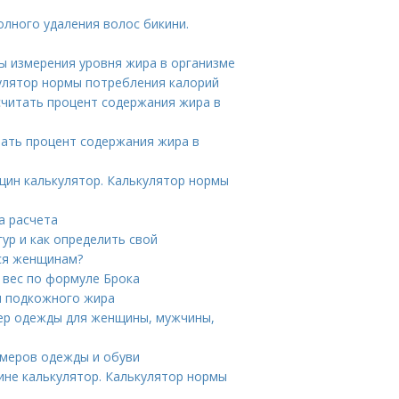
олного удаления волос бикини.
бы измерения уровня жира в организме
кулятор нормы потребления калорий
считать процент содержания жира в
тать процент содержания жира в
щин калькулятор. Калькулятор нормы
а расчета
гур и как определить свой
тся женщинам?
 вес по формуле Брока
и подкожного жира
мер одежды для женщины, мужчины,
змеров одежды и обуви
ине калькулятор. Калькулятор нормы