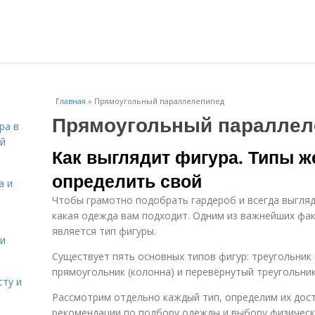
Главная
»
Прямоугольный параллелепипед
Прямоугольный параллел
ра в
ой
Как выглядит фигура. Типы ж
определить свой
а и
Чтобы грамотно подобрать гардероб и всегда выгляд
какая одежда вам подходит. Одним из важнейших фа
является тип фигуры.
 и
Существует пять основных типов фигур: треугольник (
прямоугольник (колонна) и перевёрнутый треугольник
сту и
Рассмотрим отдельно каждый тип, определим их дост
рекомендации по подбору одежды и выбору физически