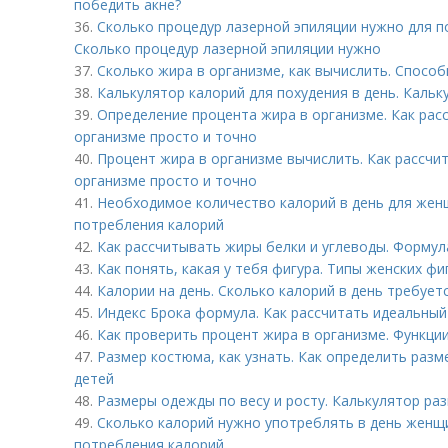
победить акне?
36.
Сколько процедур лазерной эпиляции нужно для п
Сколько процедур лазерной эпиляции нужно
37.
Сколько жира в организме, как вычислить. Спосо
38.
Калькулятор калорий для похудения в день. Каль
39.
Определение процента жира в организме. Как рас
организме просто и точно
40.
Процент жира в организме вычислить. Как рассчи
организме просто и точно
41.
Необходимое количество калорий в день для жен
потребления калорий
42.
Как рассчитывать жиры белки и углеводы. Формул
43.
Как понять, какая у тебя фигура. Типы женских фи
44.
Калории на день. Сколько калорий в день требуе
45.
Индекс Брока формула. Как рассчитать идеальный
46.
Как проверить процент жира в организме. Функци
47.
Размер костюма, как узнать. Как определить раз
детей
48.
Размеры одежды по весу и росту. Калькулятор ра
49.
Сколько калорий нужно употреблять в день женщ
потребления калорий