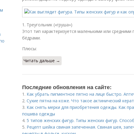
ом
1. Треугольник («груша»)
Этот тип характеризуется маленькими или средними
н
бёдрами.
 по
Плюсы:
Читать дальше →
Последние обновления на сайте:
1.
Как убрать пигментное пятно на лице быстро. Апт
2.
Сухие пятна на коже. Что такое актинический кера
3.
Как снять мерки для приобретения одежды. Как пр
пошива одежды
4.
5 типов женских фигур. Типы женских фигур. Спосо
5.
Рецепт шейка свиная запеченная. Свиная шея, запе
рецепты в фольге, куском