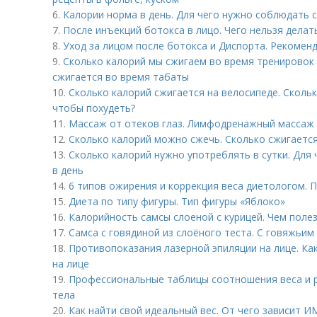
6.
Калории норма в день. Для чего нужно соблюдать
7.
После инъекций бoтoкса в лицо. Чего нельзя делат
8.
Уход за лицом после ботокса и Диспорта. Рекомен
9.
Сколько калорий мы сжигаем во время тренировок 
сжигается во время табаты
10.
Сколько калорий сжигается на велосипеде. Скольк
чтобы похудеть?
11.
Массаж от отеков глаз. Лимфодренажный массаж 
12.
Сколько калорий можно сжечь. Сколько сжигается
13.
Сколько калорий нужно употреблять в сутки. Для
в день
14.
6 типов ожирения и коррекция веса диетологом. 
15.
Диета по типу фигуры. Тип фигуры «Яблоко»
16.
Калорийность самсы слоеной с курицей. Чем полез
17.
Самса с говядиной из слоёного теста. С говяжьи
18.
Противопоказания лазерной эпиляции на лице. Ка
на лице
19.
Профессиональные таблицы соотношения веса и ро
тела
20.
Как найти свой идеальный вес. От чего зависит И