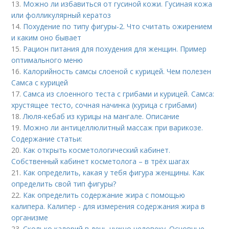
13.
Можно ли избавиться от гусиной кожи. Гусиная кожа
или фолликулярный кератоз
14.
Похудение по типу фигуры-2. Что считать ожирением
и каким оно бывает
15.
Рацион питания для похудения для женщин. Пример
оптимального меню
16.
Калорийность самсы слоеной с курицей. Чем полезен
Самса с курицей
17.
Самса из слоенного теста с грибами и курицей. Самса:
хрустящее тесто, сочная начинка (курица с грибами)
18.
Люля-кебаб из курицы на мангале. Описание
19.
Можно ли антицеллюлитный массаж при варикозе.
Содержание статьи:
20.
Как открыть косметологический кабинет.
Собственный кабинет косметолога – в трёх шагах
21.
Как определить, какая у тебя фигура женщины. Как
определить свой тип фигуры?
22.
Как определить содержание жира с помощью
калипера. Калипер - для измерения содержания жира в
организме
23.
Сколько калорий в день нужно человеку. Основные