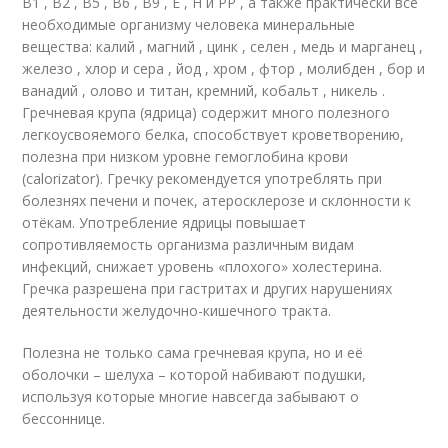
В1 , В2 , В5 , В6 , В9 , Е , Н и РР , а также практически все
необходимые организму человека минеральные
вещества: калий , магний , цинк , селен , медь и марганец ,
железо , хлор и сера , йод , хром , фтор , молибден , бор и
ванадий , олово и титан, кремний, кобальт , никель .
Гречневая крупа (ядрица) содержит много полезного
легкоусвояемого белка, способствует кроветворению,
полезна при низком уровне гемоглобина крови
(calorizator). Гречку рекомендуется употреблять при
болезнях печени и почек, атеросклерозе и склонности к
отёкам. Употребление ядрицы повышает
сопротивляемость организма различным видам
инфекций, снижает уровень «плохого» холестерина.
Гречка разрешена при гастритах и других нарушениях
деятельности желудочно-кишечного тракта.
Полезна не только сама гречневая крупа, но и её
оболочки – шелуха – которой набивают подушки,
используя которые многие навсегда забывают о
бессоннице.