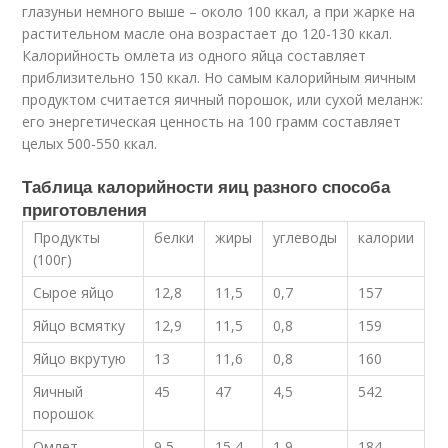
глазуньи немного выше – около 100 ккал, а при жарке на
растительном масле она возрастает до 120-130 ккал.
Калорийность омлета из одного яйца составляет
приблизительно 150 ккал. Но самым калорийным яичным
продуктом считается яичный порошок, или сухой меланж:
его энергетическая ценность на 100 грамм составляет
целых 500-550 ккал.
Таблица калорийности яиц разного способа
приготовления
Продукты
белки
жиры
углеводы
калории
(100г)
Сырое яйцо
12,8
11,5
0,7
157
Яйцо всмятку
12,9
11,5
0,8
159
Яйцо вкрутую
13
11,6
0,8
160
Яичный
45
47
4,5
542
порошок
Омлет
9,5
15,4
1,9
184