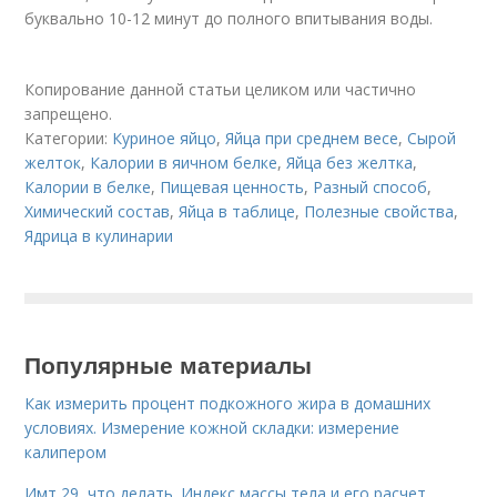
буквально 10-12 минут до полного впитывания воды.
Копирование данной статьи целиком или частично
запрещено.
Категории:
Куриное яйцо
,
Яйца при среднем весе
,
Сырой
желток
,
Калории в яичном белке
,
Яйца без желтка
,
Калории в белке
,
Пищевая ценность
,
Разный способ
,
Химический состав
,
Яйца в таблице
,
Полезные свойства
,
Ядрица в кулинарии
Популярные материалы
Как измерить процент подкожного жира в домашних
условиях. Измерение кожной складки: измерение
калипером
Имт 29, что делать. Индекс массы тела и его расчет