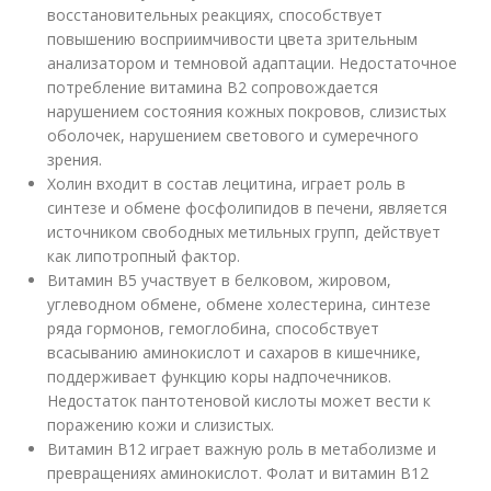
восстановительных реакциях, способствует
повышению восприимчивости цвета зрительным
анализатором и темновой адаптации. Недостаточное
потребление витамина В2 сопровождается
нарушением состояния кожных покровов, слизистых
оболочек, нарушением светового и сумеречного
зрения.
Холин входит в состав лецитина, играет роль в
синтезе и обмене фосфолипидов в печени, является
источником свободных метильных групп, действует
как липотропный фактор.
Витамин В5 участвует в белковом, жировом,
углеводном обмене, обмене холестерина, синтезе
ряда гормонов, гемоглобина, способствует
всасыванию аминокислот и сахаров в кишечнике,
поддерживает функцию коры надпочечников.
Недостаток пантотеновой кислоты может вести к
поражению кожи и слизистых.
Витамин В12 играет важную роль в метаболизме и
превращениях аминокислот. Фолат и витамин В12