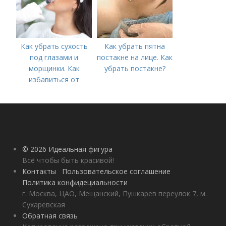
Как убрать сухость
Как убрать пятна
под глазами и
постакне на лице. Как
морщинки. Как
убрать постакне?
избавиться от
морщин под глазами:
косметологические
процедуры
© 2026 Идеальная фигура
Всё чтобы быть красивой!
Контакты
Пользовательское соглашение
Политика конфидециальности
г. Москва, ЦАО, Мещанский, Пушкарев переулок 7, м.
Сухаревская
Обратная связь