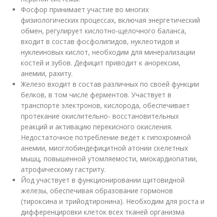
Фосфор принимает участие во многих
физиологических процессах, включая энергетический
обмен, регулирует кислотно-щелочного баланса,
входит в состав фосфолипидов, нуклеотидов и
нуклеиновых кислот, необходим для минерализации
костей и зубов. Дефицит приводит к анорексии,
анемии, рахиту.
Железо входит в состав различных по своей функции
белков, в том числе ферментов. Участвует в
транспорте электронов, кислорода, обеспечивает
протекание окислительно- восстановительных
реакций и активацию перекисного окисления.
Недостаточное потребление ведет к гипохромной
анемии, миоглобиндефицитной атонии скелетных
мышц, повышенной утомляемости, миокардиопатии,
атрофическому гастриту.
Йод участвует в функционировании щитовидной
железы, обеспечивая образование гормонов
(тироксина и трийодтиронина). Необходим для роста и
дифференцировки клеток всех тканей организма