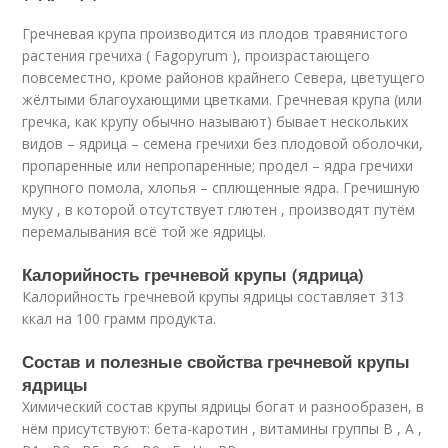
Гречневая крупа производится из плодов травянистого
растения гречиха ( Fagopyrum ), произрастающего
повсеместно, кроме районов крайнего Севера, цветущего
жёлтыми благоухающими цветками. Гречневая крупа (или
гречка, как крупу обычно называют) бывает нескольких
видов – ядрица – семена гречихи без плодовой оболочки,
пропаренные или непропаренные; продел – ядра гречихи
крупного помола, хлопья – сплющенные ядра. Гречишную
муку , в которой отсутствует глютен , производят путём
перемалывания всё той же ядрицы.
Калорийность гречневой крупы (ядрица)
Калорийность гречневой крупы ядрицы составляет 313
ккал на 100 грамм продукта.
Состав и полезные свойства гречневой крупы
ядрицы
Химический состав крупы ядрицы богат и разнообразен, в
нём присутствуют: бета-каротин , витамины группы В , А ,