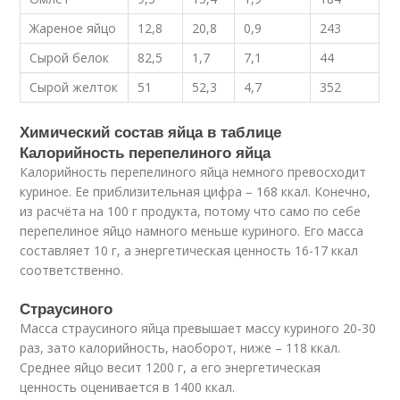
Жареное яйцо
12,8
20,8
0,9
243
Сырой белок
82,5
1,7
7,1
44
Сырой желток
51
52,3
4,7
352
Химический состав яйца в таблице
Калорийность перепелиного яйца
Калорийность перепелиного яйца немного превосходит
куриное. Ее приблизительная цифра – 168 ккал. Конечно,
из расчёта на 100 г продукта, потому что само по себе
перепелиное яйцо намного меньше куриного. Его масса
составляет 10 г, а энергетическая ценность 16-17 ккал
соответственно.
Страусиного
Масса страусиного яйца превышает массу куриного 20-30
раз, зато калорийность, наоборот, ниже – 118 ккал.
Среднее яйцо весит 1200 г, а его энергетическая
ценность оценивается в 1400 ккал.