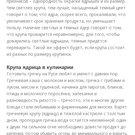
признаков – однородность окраски ядрышек и их размер.
Чем светлее крупа, тем лучше, насыщенный тёмный цвет
говорит о том, что ядра, скорее всего, прокаливали, что
увеличивает срок хранения продукта, но уменьшает
пользу. Наличие светлых и тёмных ядер говорит о том,
что крупа проварится неравномерно, для того, чтобы
доварились светлые ядрышки, тёмные придётся
переварить. Такой же эффект будет, если крупа состоит
из разных по размеру крупинок.
Крупа ядрица в кулинарии
Готовить гречку на Руси любят и умеют с давних пор.
Гречневая каша с молоком и маслом, гречка с грибами и
луком, мясом и тушенкой, начинки для пирогов, блинов,
птицы и молочного поросёнка, запеканки и
разновидность ризотто – гречотто, эти и многие другие
блюда стали любимыми и фирменными для многих. Варят
гречневую крупу (ядрицу) в тяжёлой кастрюле с толстым
дном, пропорция гречка-вода остаётся неизменной: один
к двум. На сильном огне необходимо довести продукт до
кипения, потом убавить огонь до минимального и варить