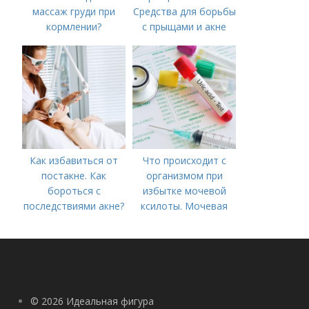
массаж груди при
Средства для борьбы
кормлении?
с прыщами и акне
Как избавиться от
Что происходит с
постакне. Как
организмом при
бороться с
избытке мочевой
последствиями акне?
ксилоты. Мочевая
кислота в крови:
норма и отклонения
© 2026 Идеальная фигура