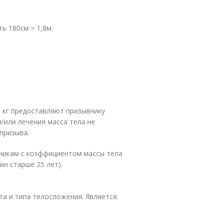
ь 180см = 1,8м.
5 кг предоставляют призывнику
и/или лечения масса тела не
призыва.
вникам с коэффициентом массы тела
ин старше 25 лет).
та и типа телосложения. Является