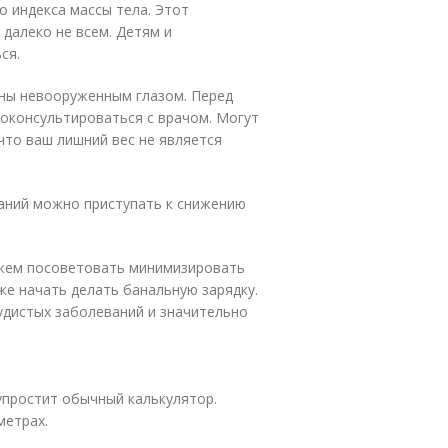
о индекса массы тела. Этот
далеко не всем. Детям и
ся.
дны невооруженным глазом. Перед
оконсультироваться с врачом. Могут
что ваш лишний вес не является
аний можно приступать к снижению
можем посоветовать минимизировать
же начать делать банальную зарядку.
судистых заболеваний и значительно
упростит обычный калькулятор.
метрах.