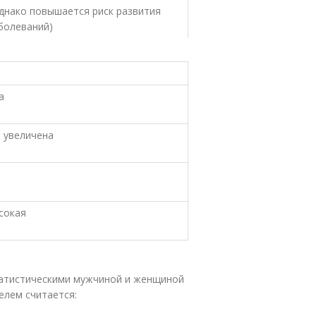
однако повышается риск развития
аболеваний)
а
 увеличена
сокая
татистическими мужчиной и женщиной
елем считается: