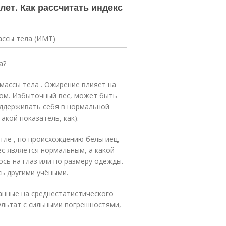
лет. Как рассчитать индекс
а?
ассы тела . Ожирение влияет на
лом. Избыточный вес, может быть
оддерживать себя в нормальной
акой показатель, как).
тле , по происхождению бельгиец,
ес является нормальным, а какой
ь на глаз или по размеру одежды.
ь другими учёными.
анные на среднестатистического
зультат с сильными погрешностями,