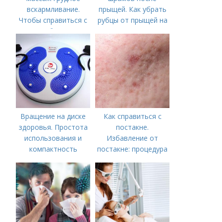
вскармливание.
прыщей. Как убрать
Чтобы справиться с
рубцы от прыщей на
нагрубанием,
лице?
необходимо
предпринять
следующие действия:
Вращение на диске
Как справиться с
здоровья. Простота
постакне.
использования и
Избавление от
компактность
постакне: процедура