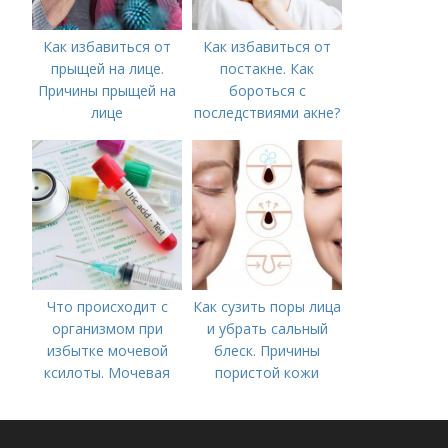
Как избавиться от
Как избавиться от
прыщей на лице.
постакне. Как
Причины прыщей на
бороться с
лице
последствиями акне?
Что происходит с
Как сузить поры лица
организмом при
и убрать сальный
избытке мочевой
блеск. Причины
ксилоты. Мочевая
пористой кожи
кислота в крови:
норма и отклонения