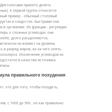
. Диетологами принято делить
ные). К первой группе относятся
нный пример - обычный столовый
руктах и сладостях. Быстрыми они
я в организме. Их функции - регуляция
еперь о сложных углеводах: они
хлебе, долго расщепляются,
актически не влияют на уровень
 в разряд жиров, из-за чего опять
росклероз. Исключение углеводов из
недостатке в качестве источника
апасы.
мула правильного похудения
т, что для того, чтобы похудеть,
м, с 1600 до 900 , но как правильно