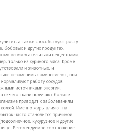
унитет, а также способствуют росту
е, бобовых и других продуктах.
зными вспомогательными веществами,
ер, только из куриного мяса. Кроме
сутствовали и животные, и
еньше незаменимых аминокислот, они
 нормализуют работу сосудов.
ажными источниками энергии,
тате чего ткани получают больше
организме приводит к заболеваниям
с кожей. Именно жиры влияют на
збыток часто становится причиной
подсолнечное, кукурузное и другие
) пище. Рекомендуемое соотношение