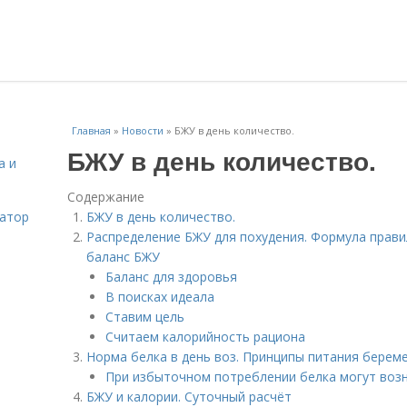
Главная
»
Новости
»
БЖУ в день количество.
БЖУ в день количество.
а и
Содержание
затор
БЖУ в день количество.
Распределение БЖУ для похудения. Формула прави
баланс БЖУ
Баланс для здоровья
В поисках идеала
Ставим цель
Считаем калорийность рациона
Норма белка в день воз. Принципы питания бере
При избыточном потреблении белка могут воз
БЖУ и калории. Суточный расчёт