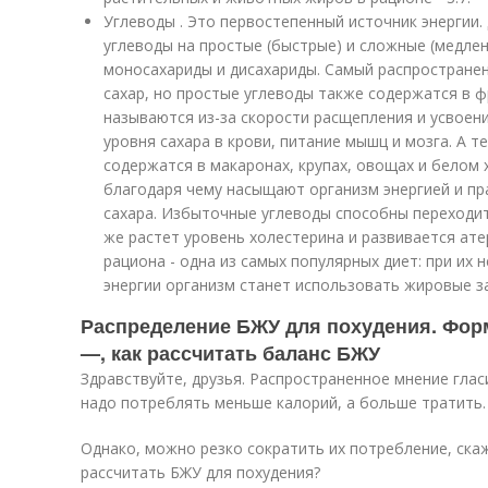
Углеводы . Это первостепенный источник энергии
углеводы на простые (быстрые) и сложные (медлен
моносахариды и дисахариды. Самый распростране
сахар, но простые углеводы также содержатся в ф
называются из-за скорости расщепления и усвоени
уровня сахара в крови, питание мышц и мозга. А т
содержатся в макаронах, крупах, овощах и белом 
благодаря чему насыщают организм энергией и пр
сахара. Избыточные углеводы способны переходить
же растет уровень холестерина и развивается ате
рациона - одна из самых популярных диет: при их 
энергии организм станет использовать жировые з
Распределение БЖУ для похудения. Фор
—, как рассчитать баланс БЖУ
Здравствуйте, друзья. Распространенное мнение гласи
надо потреблять меньше калорий, а больше тратить.
Однако, можно резко сократить их потребление, скаже
рассчитать БЖУ для похудения?