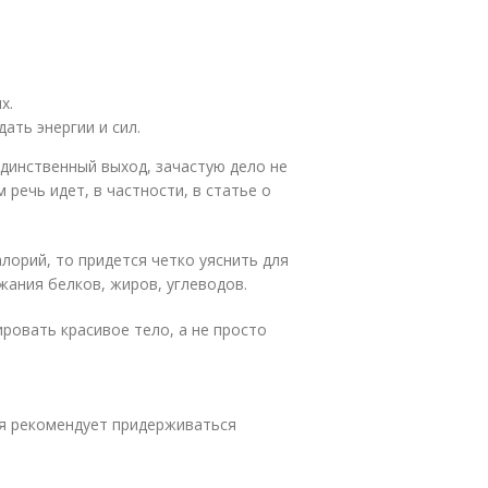
х.
ать энергии и сил.
единственный выход, зачастую дело не
м речь идет, в частности, в статье о
алорий, то придется четко уяснить для
жания белков, жиров, углеводов.
ровать красивое тело, а не просто
ая рекомендует придерживаться