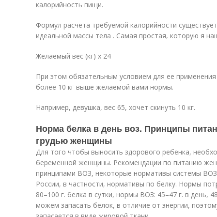
калорийность пищи.
Формул расчета требуемой калорийности существует
идеальной массы тела . Самая простая, которую я наш
Желаемый вес (кг) х 24
При этом обязательным условием для ее применения 
более 10 кг выше желаемой вами нормы.
Например, девушка, вес 65, хочет скинуть 10 кг.
Норма белка в день воз. Принципы пита
грудью женщины
Для того чтобы выносить здорового ребенка, необх
беременной женщины. Рекомендации по питанию жен
принципами ВОЗ, некоторые нормативы системы ВОЗ 
России, в частности, нормативы по белку. Нормы пот
80–100 г. белка в сутки, нормы ВОЗ: 45–47 г. в день, 
можем запасать белок, в отличие от энергии, поэто
запасается в виде жировой ткани.