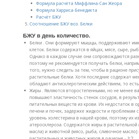
Формула расчёта Миффлина-Сан Жеора
Формула Харриса-Бенедикта
Расчёт БЖУ
Соотношение БЖУ воз. Белки
БЖУ в день количество.
Белки . Они формируют мышцы, поддерживают имм
клеток. Белки содержатся в яйцах, мясе, сыре, рыб
Однако в каждом случае они сопровождаются ра
поэтому не рекомендуется получать белки, наприм
того, нужно следить за тем, чтобы в рационе при
растительные белки. Хотя последние содержат м
обладают антисклеротическим действием, то есть
Жиры . Являются второстепенными, но не менее в
повышают эластичность стенок сосудов, в резуль
питательных веществ из крови. Их недостаток в 
печени и почек, задержке жидкости и проблемам 
уровень холестерина в нашей крови, поэтому их и
атеросклероза. Содержатся жиры в растительной (
масла) и животной (мясо, рыба, сливочное масло
растительных и животных жиров в рационе - 3:7.