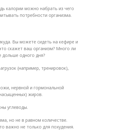
дь калории можно набрать из чего
учитывать потребности организма.
икуда. Вы можете сидеть на кефире и
 это скажет ваш организм? Много ли
е дольше одного дня?
агрузок (например, тренировок),
кожи, нервной и гормональной
енасыщенных) жиров.
жны углеводы.
ма, но не в равном количестве.
о важно не только для похудения.