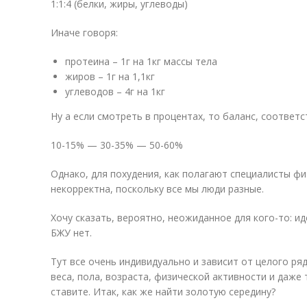
1:1:4 (белки, жиры, углеводы)
Иначе говоря:
протеина – 1г на 1кг массы тела
жиров – 1г на 1,1кг
углеводов – 4г на 1кг
Ну а если смотреть в процентах, то баланс, соответс
10-15% — 30-35% — 50-60%
Однако, для похудения, как полагают специалисты фи
некорректна, поскольку все мы люди разные.
Хочу сказать, вероятно, неожиданное для кого-то: 
БЖУ нет.
Тут все очень индивидуально и зависит от целого ря
веса, пола, возраста, физической активности и даже
ставите. Итак, как же найти золотую середину?