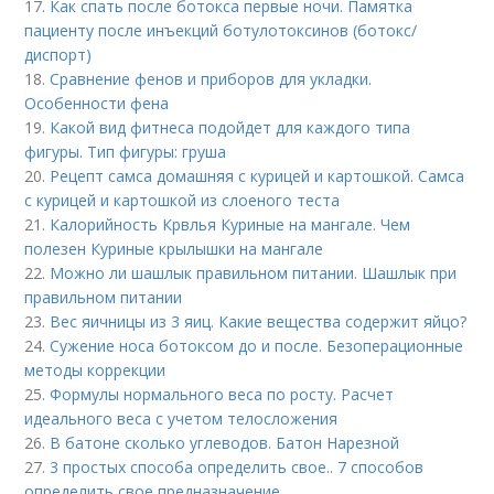
17.
Как спать после ботокса первые ночи. Памятка
пациенту после инъекций ботулотоксинов (ботокс/
диспорт)
18.
Сравнение фенов и приборов для укладки.
Особенности фена
19.
Какой вид фитнеса подойдет для каждого типа
фигуры. Тип фигуры: груша
20.
Рецепт самса домашняя с курицей и картошкой. Самса
с курицей и картошкой из слоеного теста
21.
Калорийность Крвлья Куриные на мангале. Чем
полезен Куриные крылышки на мангале
22.
Можно ли шашлык правильном питании. Шашлык при
правильном питании
23.
Вес яичницы из 3 яиц. Какие вещества содержит яйцо?
24.
Сужение носа ботоксом до и после. Безоперационные
методы коррекции
25.
Формулы нормального веса по росту. Расчет
идеального веса с учетом телосложения
26.
В батоне сколько углеводов. Батон Нарезной
27.
3 простых способа определить свое.. 7 способов
определить свое предназначение