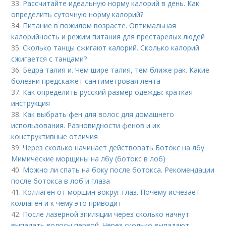
33.
Рассчитайте идеальную норму калорий в день. Как
определить суточную норму калорий?
34.
Питание в пожилом возрасте. Оптимальная
калорийность и режим питания для престарелых людей
35.
Сколько танцы сжигают калорий. Сколько калорий
сжигается с танцами?
36.
Бедра талия и. Чем шире талия, тем ближе рак. Какие
болезни предскажет сантиметровая лента
37.
Как определить русский размер одежды: краткая
инструкция
38.
Как выбрать фен для волос для домашнего
использования. Разновидности фенов и их
конструктивные отличия
39.
Через сколько начинает действовать Ботокс на лбу.
Мимические морщины на лбу (ботокс в лоб)
40.
Можно ли спать на боку после ботокса. Рекомендации
после ботокса в лоб и глаза
41.
Коллаген от морщин вокруг глаз. Почему исчезает
коллаген и к чему это приводит
42.
После лазерной эпиляции через сколько начнут
выпадать волосы первой. Через сколько выпадают