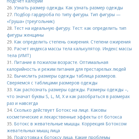
подсчет калорий
26.
Узнать размер одежды. Как узнать размер одежды
27.
Подбор гардероба по типу фигуры. Тип фигуры —
«Груша» (треугольник)
28.
Тест на идеальную фигуру. Тест: как определить тип
фигуры женщины
29.
Как определить степень ожирения. Степени ожирения
30.
Расчет индекса массы тела калькулятор. Индекс массы
тела (ИМТ)
31.
Питание в пожилом возрасте. Оптимальная
калорийность и режим питания для престарелых людей
32.
Вычислить размеры одежды таблица размеров.
Сверяемся с таблицами размеров одежды
33.
Как распознать размеры одежды. Размеры одежды –,
что значат буквы S, L, M, X и как разобраться в размерах
раз и навсегда
34.
Сколько действует Ботокс на лице. Каковы
косметические и лекарственные эффекты от ботокса
35.
Ботокс в жевательные мышцы. Коррекция Ботоксом
жевательных мышц лица
36.
Подготовка к ботоксу лица. Какие проблемы