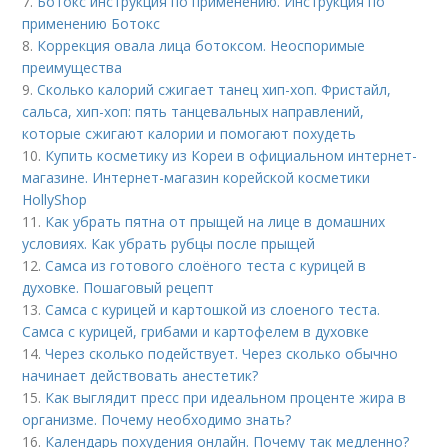
7.
Ботокс инструкция по применению. Инструкция по
применению Ботокс
8.
Коррекция овала лица ботоксом. Неоспоримые
преимущества
9.
Сколько калорий сжигает танец хип-хоп. Фристайл,
сальса, хип-хоп: пять танцевальных направлений,
которые сжигают калории и помогают похудеть
10.
Купить косметику из Кореи в официальном интернет-
магазине. Интернет-магазин корейской косметики
HollyShop
11.
Как убрать пятна от прыщей на лице в домашних
условиях. Как убрать рубцы после прыщей
12.
Самса из готового слоёного теста с курицей в
духовке. Пошаговый рецепт
13.
Самса с курицей и картошкой из слоеного теста.
Самса с курицей, грибами и картофелем в духовке
14.
Через сколько подействует. Через сколько обычно
начинает действовать анестетик?
15.
Как выглядит пресс при идеальном проценте жира в
организме. Почему необходимо знать?
16.
Календарь похудения онлайн. Почему так медленно?