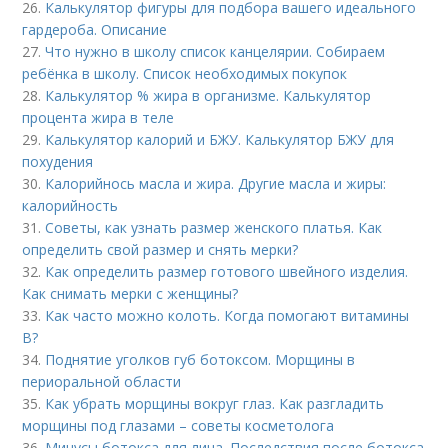
26.
Калькулятор фигуры для подбора вашего идеального
гардероба. Описание
27.
Что нужно в школу список канцелярии. Собираем
ребёнка в школу. Список необходимых покупок
28.
Калькулятор % жира в организме. Калькулятор
процента жира в теле
29.
Калькулятор калорий и БЖУ. Калькулятор БЖУ для
похудения
30.
Калорийнось масла и жира. Другие масла и жиры:
калорийность
31.
Советы, как узнать размер женского платья. Как
определить свой размер и снять мерки?
32.
Как определить размер готового швейного изделия.
Как снимать мерки с женщины?
33.
Как часто можно колоть. Когда помогают витамины
B?
34.
Поднятие уголков губ ботоксом. Морщины в
периоральной области
35.
Как убрать морщины вокруг глаз. Как разгладить
морщины под глазами – советы косметолога
36.
Минусы ботокса для лица. Последствия после ботокса