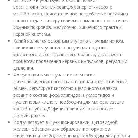
Витамин РР участвует в окислительно-
восстановительных реакциях энергетического
метаболизма. Недостаточное потребление витамина
сопровождается нарушением нормального состояния
кожных покровов, желудочно- кишечного тракта и
нервной системы.
Калий является основным внутриклеточным ионом,
принимающим участие в регуляции водного,
кислотного и электролитного баланса, участвует в
процессах проведения нервных импульсов, регуляции
давления.
Фосфор принимает участие во многих
физиологических процессах, включая энергетический
обмен, регулирует кислотно-щелочного баланса,
входит в состав фосфолипидов, нуклеотидов и
нуклеиновых кислот, необходим для минерализации
костей и зубов. Дефицит приводит к анорексии,
анемии, рахиту.
Йод участвует в функционировании щитовидной
железы, обеспечивая образование гормонов
(тироксина и трийодтиронина). Необходим для роста и