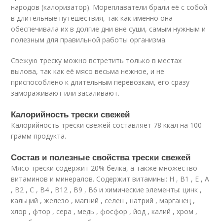
народов (калоризатор). Мореплаватели брали её с собой
в длительные путешествия, так как именно она
обеспечивала их в долгие дни вне суши, самым нужным и
полезным для правильной работы организма.
Свежую треску можно встретить только в местах
вылова, так как её мясо весьма нежное, и не
приспособлено к длительным перевозкам, его сразу
замораживают или засаливают.
Калорийность трески свежей
Калорийность трески свежей составляет 78 ккал на 100
грамм продукта.
Состав и полезные свойства трески свежей
Мясо трески содержит 20% белка, а также множество
витаминов и минералов. Содержит витамины: H , B1 , E , A
, B2 , C , B4 , B12 , B9 , B6 и химические элементы: цинк ,
кальций , железо , магний , селен , натрий , марганец ,
хлор , фтор , сера , медь , фосфор , йод , калий , хром ,