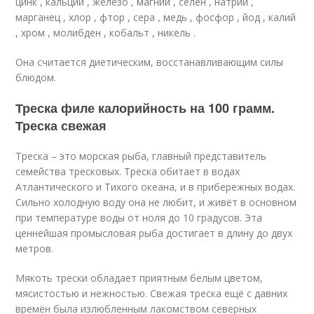
цинк , кальций , железо , магний , селен , натрий ,
марганец , хлор , фтор , сера , медь , фосфор , йод , калий
, хром , молибден , кобальт , никель .
Она считается диетическим, восстанавливающим силы
блюдом.
Треска филе калорийность на 100 грамм.
Треска свежая
Треска – это морская рыба, главный представитель
семейства тресковых. Треска обитает в водах
Атлантического и Тихого океана, и в прибережных водах.
Сильно холодную воду она не любит, и живёт в основном
при температуре воды от ноля до 10 градусов. Эта
ценнейшая промысловая рыба достигает в длину до двух
метров.
Мякоть трески обладает приятным белым цветом,
мясистостью и нежностью. Свежая треска ещё с давних
времён была излюбленным лакомством северных