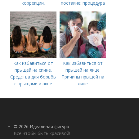
коррекции,
постакне: процедура
аппаратного лечения
акне и удаления
рубцов и шрамов
постакне
Как избавиться от
Как избавиться от
прыщей на спине.
прыщей на лице.
Средства для борьбы
Причины прыщей на
с прыщами и акне
лице
© 2026 Идеальная фигура
Всё чтобы быть красивой!