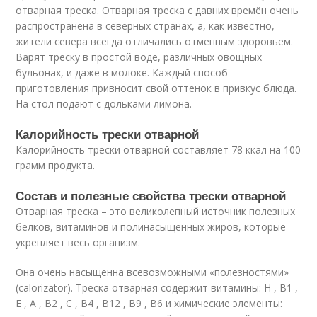
отварная треска. Отварная треска с давних времён очень
распространена в северных странах, а, как известно,
жители севера всегда отличались отменным здоровьем.
Варят треску в простой воде, различных овощных
бульонах, и даже в молоке. Каждый способ
приготовления привносит свой оттенок в привкус блюда.
На стол подают с дольками лимона.
Калорийность трески отварной
Калорийность трески отварной составляет 78 ккал на 100
грамм продукта.
Состав и полезные свойства трески отварной
Отварная треска – это великолепный источник полезных
белков, витаминов и полинасыщенных жиров, которые
укрепляет весь организм.
Она очень насыщенна всевозможными «полезностями»
(calorizator). Треска отварная содержит витамины: H , B1 ,
E , A , B2 , C , B4 , B12 , B9 , B6 и химические элементы: