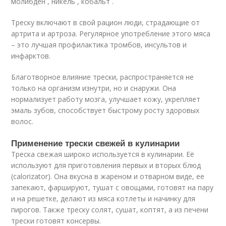
молибден , никель , кобальт .
Треску включают в свой рацион люди, страдающие от
артрита и артроза. Регулярное употребление этого мяса
– это лучшая профилактика тромбов, инсультов и
инфарктов.
Благотворное влияние трески, распространяется не
только на организм изнутри, но и снаружи. Она
нормализует работу мозга, улучшает кожу, укрепляет
эмаль зубов, способствует быстрому росту здоровых
волос.
Применение трески свежей в кулинарии
Треска свежая широко используется в кулинарии. Её
используют для приготовления первых и вторых блюд
(calorizator). Она вкусна в жареном и отварном виде, ее
запекают, фаршируют, тушат с овощами, готовят на пару
и на решетке, делают из мяса котлеты и начинку для
пирогов. Также треску солят, сушат, коптят, а из печени
трески готовят консервы.