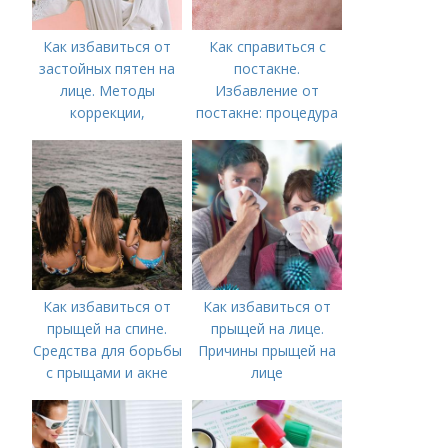
Как избавиться от
Как справиться с
застойных пятен на
постакне.
лице. Методы
Избавление от
коррекции,
постакне: процедура
аппаратного лечения
акне и удаления
рубцов и шрамов
постакне
Как избавиться от
Как избавиться от
прыщей на спине.
прыщей на лице.
Средства для борьбы
Причины прыщей на
с прыщами и акне
лице