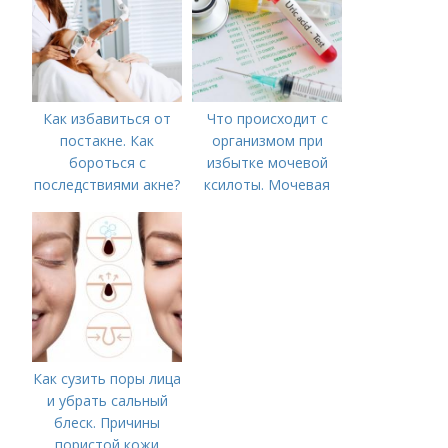
Как избавиться от
Что происходит с
постакне. Как
организмом при
бороться с
избытке мочевой
последствиями акне?
ксилоты. Мочевая
кислота в крови:
норма и отклонения
Как сузить поры лица
и убрать сальный
блеск. Причины
пористой кожи