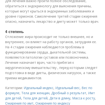
Для лечения важно пройти полное обследование,
обратиться к эндокринологу для выяснения причины,
которые могут крыться в эндокринных заболеваниях и
уровне гормонов. Самолечение третей стадии ожирения
опасно, назначить лекарство и диету может только врач.
4 степень
Отложение жира происходит не только внешнее, но и
внутреннее, он влияет на работу органов, затрудняя ее.
На 4 стадии ожирения наблюдаются проблемы в
функционировании сердца, дыхательной системы,
появляются патологии суставов или позвоночника.
Лечение назначает врач, часто прибегая к
хирургическому вмешательству , перед которым следует
подготовка в виде диеты, физических нагрузок, а также
приема медикаментов.
Категории:
Идеальный индекс
,
Идеальный вес
,
Вес по
формуле
,
Тела для женщин
,
Дробный о результат
,
Имт
для детей
,
Тела для детей
,
Дети в длину
,
Масса к росту
,
Ожирения по имт
,
Ожирения по индексу