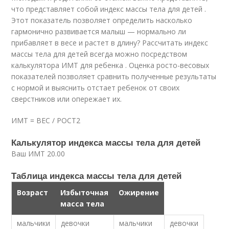
что представляет собой индекс массы тела для детей .
Этот показатель позволяет определить насколько
гармонично развивается малыш — нормально ли
прибавляет в весе и растет в длину? Рассчитать индекс
массы тела для детей всегда можно посредством
калькулятора ИМТ для ребенка . Оценка росто-весовых
показателей позволяет сравнить полученные результаты
с нормой и выяснить отстает ребенок от своих
сверстников или опережает их.
ИМТ = ВЕС / РОСТ
2
Калькулятор индекса массы тела для детей
Ваш ИМТ 20.00
Таблица индекса массы тела для детей
Возраст
Избыточная
Ожирение
масса тела
мальчики
девочки
мальчики
девочки