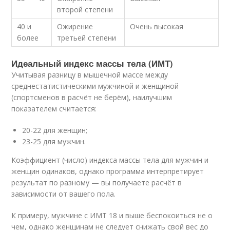
второй степени
40 и
Ожирение
Очень высокая
более
третьей степени
Идеальный индекс массы тела (ИМТ)
Учитывая разницу в мышечной массе между
среднестатистическими мужчиной и женщиной
(спортсменов в расчёт не берём), наилучшим
показателем считается:
20-22 для женщин;
23-25 для мужчин.
Коэффициент (число) индекса массы тела для мужчин и
женщин одинаков, однако программа интерпретирует
результат по разному — вы получаете расчёт в
зависимости от вашего пола.
К примеру, мужчине с ИМТ 18 и выше беспокоиться не о
чем, однако женщинам не следует снижать свой вес до