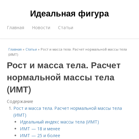
Идеальная фигура
Главная
Новости
Статьи
Главная
»
Статьи
»
Рост и масса тела. Расчет нормальной массы тела
(ИМТ)
Рост и масса тела. Расчет
нормальной массы тела
(ИМТ)
Содержание
Рост и масса тела. Расчет нормальной массы тела
(ИМТ)
Идеальный индекс массы тела (ИМТ)
ИМТ — 18 и менее
ИМТ — 25 и более