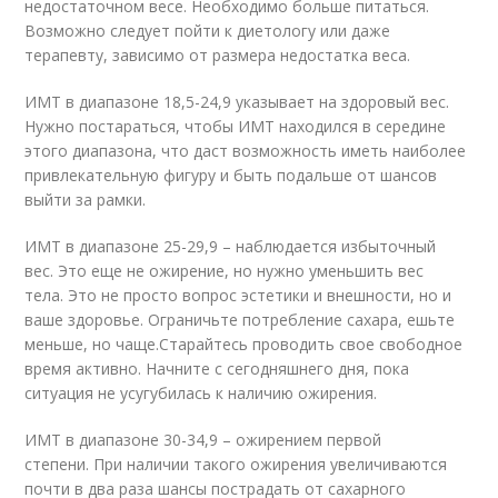
недостаточном весе. Необходимо больше питаться.
Возможно следует пойти к диетологу или даже
терапевту, зависимо от размера недостатка веса.
ИМТ в диапазоне 18,5-24,9 указывает на здоровый вес.
Нужно постараться, чтобы ИМТ находился в середине
этого диапазона, что даст возможность иметь наиболее
привлекательную фигуру и быть подальше от шансов
выйти за рамки.
ИМТ в диапазоне 25-29,9 – наблюдается избыточный
вес. Это еще не ожирение, но нужно уменьшить вес
тела. Это не просто вопрос эстетики и внешности, но и
ваше здоровье. Ограничьте потребление сахара, ешьте
меньше, но чаще.Старайтесь проводить свое свободное
время активно. Начните с сегодняшнего дня, пока
ситуация не усугубилась к наличию ожирения.
ИМТ в диапазоне 30-34,9 – ожирением первой
степени. При наличии такого ожирения увеличиваются
почти в два раза шансы пострадать от сахарного