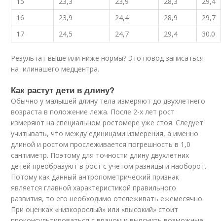
15
23,3
23,9
28,3
29,4
16
23,9
24,4
28,9
29,7
17
24,5
24,7
29,4
30.0
Результат выше или ниже нормы? Это повод записаться
на илинашего медцентра.
Как растут дети в длину?
Обычно у малышей длину тела измеряют до двухлетнего
возраста в положение лежа. После 2-х лет рост
измеряют на специальном ростомере уже стоя. Следует
учитывать, что между единицами измерения, а именно
длиной и ростом прослеживается погрешность в 1,0
сантиметр. Поэтому для точности длину двухлетних
детей преобразуют в рост с учетом разницы и наоборот.
Потому как данный антропометрический признак
является главной характеристикой правильного
развития, то его необходимо отслеживать ежемесячно.
При оценках «низкорослый» или «высокий» стоит
проконсультироваться с врачом и выяснить возможные