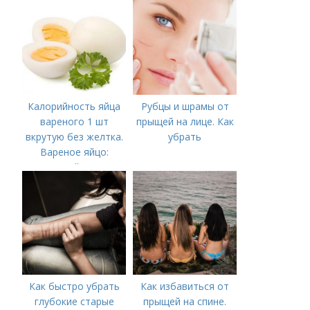
Калорийность яйца
Рубцы и шрамы от
вареного 1 шт
прыщей на лице. Как
вкрутую без желтка.
убрать
Вареное яйцо:
калорийность
Как быстро убрать
Как избавиться от
глубокие старые
прыщей на спине.