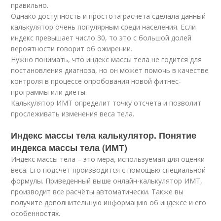
правильно.
Однако доступность и простота расчета сделала данный
калькулятор очень популярным среди населения. Если
индекс превышает число 30, то это с большой долей
вероятности говорит об ожирении.
Нужно понимать, что индекс массы тела не годится для
постановления диагноза, но он может помочь в качестве
контроля в процессе опробования новой фитнес-
программы или диеты.
Калькулятор ИМТ определит точку отсчета и позволит
прослеживать изменения веса тела.
Индекс массы тела калькулятор. Понятие
индекса массы тела (ИМТ)
Индекс массы тела – это мера, используемая для оценки
веса. Его подсчет производится с помощью специальной
формулы. Приведенный выше онлайн-калькулятор ИМТ,
производит все расчёты автоматически. Также вы
получите дополнительную информацию об индексе и его
особенностях.