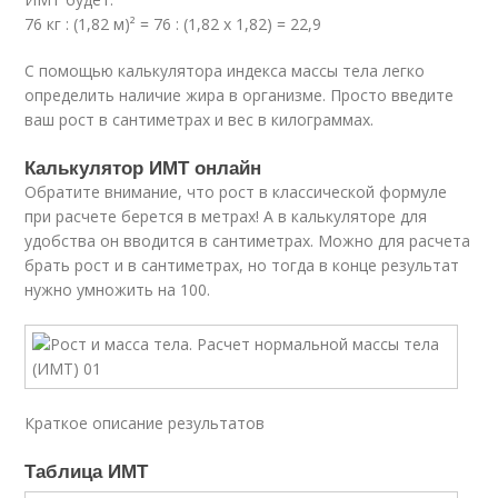
76 кг : (1,82 м)² = 76 : (1,82 x 1,82) = 22,9
С помощью калькулятора индекса массы тела легко
определить наличие жира в организме. Просто введите
ваш рост в сантиметрах и вес в килограммах.
Калькулятор ИМТ онлайн
Обратите внимание, что рост в классической формуле
при расчете берется в метрах! А в калькуляторе для
удобства он вводится в сантиметрах. Можно для расчета
брать рост и в сантиметрах, но тогда в конце результат
нужно умножить на 100.
Краткое описание результатов
Таблица ИМТ