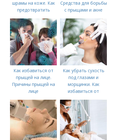
шрамы на коже. Как
Средства для борьбы
предотвратить
с прыщами и акне
появление шрамов
Как избавиться от
Как убрать сухость
прыщей на лице.
под глазами и
Причины прыщей на
морщинки. Как
лице
избавиться от
морщин под глазами:
косметологические
процедуры