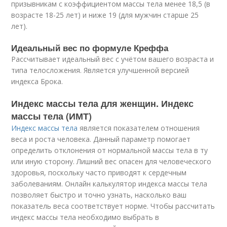
призывникам с коэффициентом массы тела менее 18,5 (в
возрасте 18-25 лет) и ниже 19 (для мужчин старше 25
лет).
Идеальный вес по формуле Креффа
Рассчитывает идеальный вес с учётом вашего возраста и
типа телосложения. Является улучшенной версией
индекса Брока.
Индекс массы тела для женщин. Индекс
массы тела (ИМТ)
Индекс массы тела
является показателем отношения
веса и роста человека. Данный параметр помогает
определить отклонения от нормальной массы тела в ту
или иную сторону. Лишний вес опасен для человеческого
здоровья, поскольку часто приводят к сердечным
заболеваниям. Онлайн калькулятор индекса массы тела
позволяет быстро и точно узнать, насколько ваш
показатель веса соответствует норме. Чтобы рассчитать
индекс массы тела необходимо выбрать в