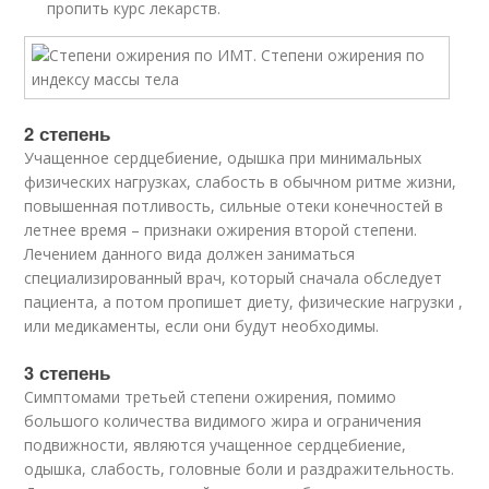
пропить курс лекарств.
2 степень
Учащенное сердцебиение, одышка при минимальных
физических нагрузках, слабость в обычном ритме жизни,
повышенная потливость, сильные отеки конечностей в
летнее время – признаки ожирения второй степени.
Лечением данного вида должен заниматься
специализированный врач, который сначала обследует
пациента, а потом пропишет диету, физические нагрузки ,
или медикаменты, если они будут необходимы.
3 степень
Симптомами третьей степени ожирения, помимо
большого количества видимого жира и ограничения
подвижности, являются учащенное сердцебиение,
одышка, слабость, головные боли и раздражительность.