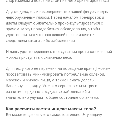
спортсменам и вовсе не стоит на него ориентироваться.
Другое дело, если несовершенство вашей фигуры видны
невооруженным глазом. Перед началом тренировок и
диеты следует обязательно проконсультироваться с
врачом. Могут понадобиться обследования, чтобы
удостовериться что ваш лишний вес не является
следствием какого-либо заболевания.
И лишь удостоверившись в отсутствии противопоказаний
можно приступать к снижению веса.
Для тех, у кого нет времени на посещение врача J можем
посоветовать минимизировать потребление соленой,
жареной и жирной пищи, а также начать делать
банальную зарядку. Уже это серьезно снизит риск
развития сердечно-сосудистых заболеваний и
значительно улучшит общее состояние организма.
Как рассчитывается индекс массы тела?
Вы можете сделать это самостоятельно. Эту задачу