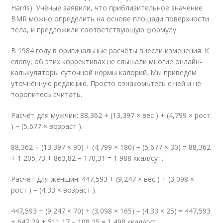
Harris). Учёные заявили, что приблизительное значение
BMR можно определить на основе площади поверхности
тела, и предложили соответствующую формулу.
В 1984 году в оригинальные расчёты внесли изменения. К
слову, об этих коррективах не слышали многие онлайн-
калькуляторы суточной нормы калорий. Мы приведём
уточнённую редакцию. Просто ознакомьтесь с ней и не
торопитесь считать.
Расчёт для мужчин: 88,362 + (13,397 × вес ) + (4,799 × рост
) − (5,677 × возраст ).
88,362 + (13,397 × 90) + (4,799 × 180) − (5,677 × 30) = 88,362
+ 1 205,73 + 863,82 − 170,31 = 1 988 ккал/сут.
Расчёт для женщин: 447,593 + (9,247 × вес ) + (3,098 ×
рост ) − (4,33 × возраст ).
447,593 + (9,247 × 70) + (3,098 × 165) − (4,33 × 25) = 447,593
+ 647,29 + 511,17 − 108,25 = 1 498 ккал/сут.