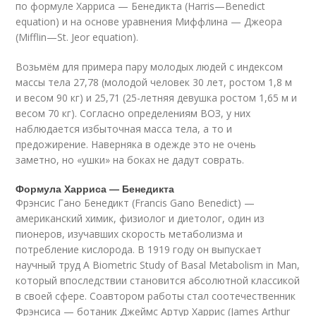
по формуле Харриса — Бенедикта (Harris—Benedict
equation) и на основе уравнения Миффлина — Джеора
(Mifflin—St. Jeor equation).
Возьмём для примера пару молодых людей с индексом
массы тела 27,78 (молодой человек 30 лет, ростом 1,8 м
и весом 90 кг) и 25,71 (25-летняя девушка ростом 1,65 м и
весом 70 кг). Согласно определениям ВОЗ, у них
наблюдается избыточная масса тела, а то и
предожирение. Наверняка в одежде это не очень
заметно, но «ушки» на боках не дадут соврать.
Формула Харриса — Бенедикта
Фрэнсис Гано Бенедикт (Francis Gano Benedict) —
американский химик, физиолог и диетолог, один из
пионеров, изучавших скорость метаболизма и
потребление кислорода. В 1919 году он выпускает
научный труд A Biometric Study of Basal Metabolism in Man,
который впоследствии становится абсолютной классикой
в своей сфере. Соавтором работы стал соотечественник
Фрэнсиса — ботаник Джеймс Артур Харрис (James Arthur