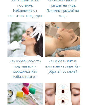
Как справиться с
Как избавиться от
постакне.
прыщей на лице.
Избавление от
Причины прыщей на
постакне: процедура
лице
Как убрать сухость
Как убрать пятна
под глазами и
постакне на лице. Как
морщинки. Как
убрать постакне?
избавиться от
морщин под глазами:
косметологические
процедуры