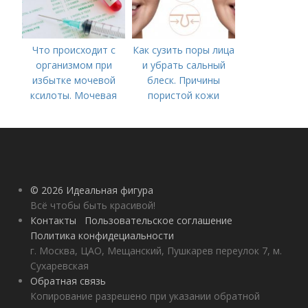
Что происходит с
Как сузить поры лица
организмом при
и убрать сальный
избытке мочевой
блеск. Причины
ксилоты. Мочевая
пористой кожи
кислота в крови:
норма и отклонения
© 2026 Идеальная фигура
Всё чтобы быть красивой!
Контакты
Пользовательское соглашение
Политика конфидециальности
г. Москва, ЦАО, Мещанский, Пушкарев переулок 7, м.
Сухаревская
Обратная связь
Копирование разрешено при указании обратной