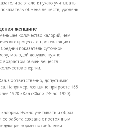
казатели за эталон: нужно учитывать
показатель обмена веществ, уровень
дения женщине
меньшее количество калорий, чем
ических процессах, протекающих в
. Средний показатель суточной
имеру, молодой девушке нужно
 С возрастом обмен веществ
количества энергии.
Кал. Соответственно, допустимая
аса. Например, женщине при росте 165
лее 1920 кКал (80кг х 24час=1920).
 калорий. Нужно учитывать и образ
и ее работа связана с постоянным
 следующие нормы потребления