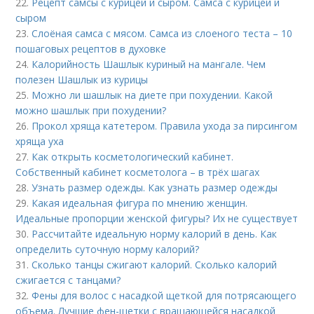
22.
Рецепт самсы с курицей и сыром. Самса с курицей и
сыром
23.
Слоёная самса с мясом. Самса из слоеного теста – 10
пошаговых рецептов в духовке
24.
Калорийность Шашлык куриный на мангале. Чем
полезен Шашлык из курицы
25.
Можно ли шашлык на диете при похудении. Какой
можно шашлык при похудении?
26.
Прокол хряща катетером. Правила ухода за пирсингом
хряща уха
27.
Как открыть косметологический кабинет.
Собственный кабинет косметолога – в трёх шагах
28.
Узнать размер одежды. Как узнать размер одежды
29.
Какая идеальная фигура по мнению женщин.
Идеальные пропорции женской фигуры? Их не существует
30.
Рассчитайте идеальную норму калорий в день. Как
определить суточную норму калорий?
31.
Сколько танцы сжигают калорий. Сколько калорий
сжигается с танцами?
32.
Фены для волос с насадкой щеткой для потрясающего
объема. Лучшие фен-щетки с вращающейся насадкой