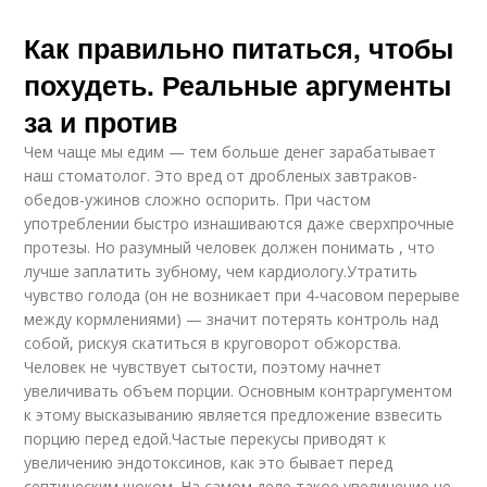
Как правильно питаться, чтобы
похудеть. Реальные аргументы
за и против
Чем чаще мы едим — тем больше денег зарабатывает
наш стоматолог. Это вред от дробленых завтраков-
обедов-ужинов сложно оспорить. При частом
употреблении быстро изнашиваются даже сверхпрочные
протезы. Но разумный человек должен понимать , что
лучше заплатить зубному, чем кардиологу.Утратить
чувство голода (он не возникает при 4-часовом перерыве
между кормлениями) — значит потерять контроль над
собой, рискуя скатиться в круговорот обжорства.
Человек не чувствует сытости, поэтому начнет
увеличивать объем порции. Основным контраргументом
к этому высказыванию является предложение взвесить
порцию перед едой.Частые перекусы приводят к
увеличению эндотоксинов, как это бывает перед
септическим шоком. На самом деле такое увеличение не