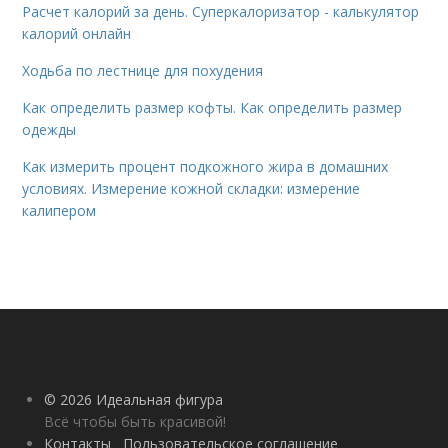
Расчет калорий за день. Суперкалоризатор - калькулятор
калорий онлайн
Ходьба по лестнице для похудения
Как определить размер кофты. Как определить размер
одежды
Как измерить процент подкожного жира в домашних
условиях. Измерение кожной складки: измерение
калипером
© 2026 Идеальная фигура
Всё чтобы быть красивой!
Контакты
Пользовательское соглашение