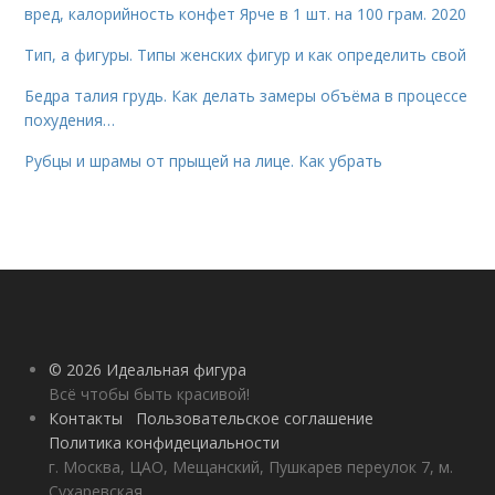
вред, калорийность конфет Ярче в 1 шт. на 100 грам. 2020
Тип, а фигуры. Типы женских фигур и как определить свой
Бедра талия грудь. Как делать замеры объёма в процессе
похудения…
Рубцы и шрамы от прыщей на лице. Как убрать
© 2026 Идеальная фигура
Всё чтобы быть красивой!
Контакты
Пользовательское соглашение
Политика конфидециальности
г. Москва, ЦАО, Мещанский, Пушкарев переулок 7, м.
Сухаревская