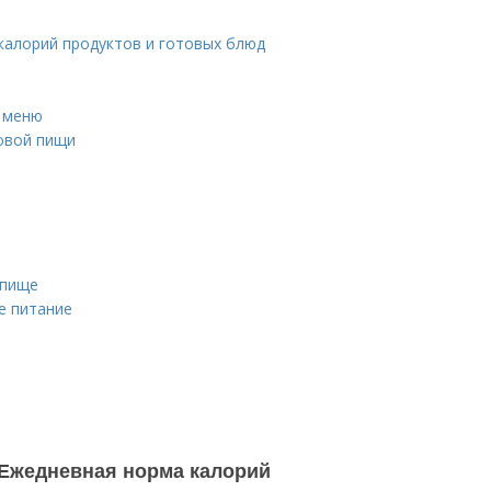
 калорий продуктов и готовых блюд
и меню
овой пищи
 пище
е питание
. Ежедневная норма калорий