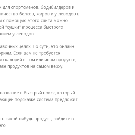
м для спортсменов, бодибилдеров и
ичество белков, жиров и углеводов в
ы с помощью этого сайта можно
ой "сушки" (процесса быстрого
анием углеводов.
авочных целях. По сути, это онлайн
риям. Если вам не требуется
о калорий в том или ином продукте,
зе продуктов на самом верху.
.
 название в быстрый поиск, который
дающей подсказке система предложит
ть какой-нибудь продукт, зайдите в
го.