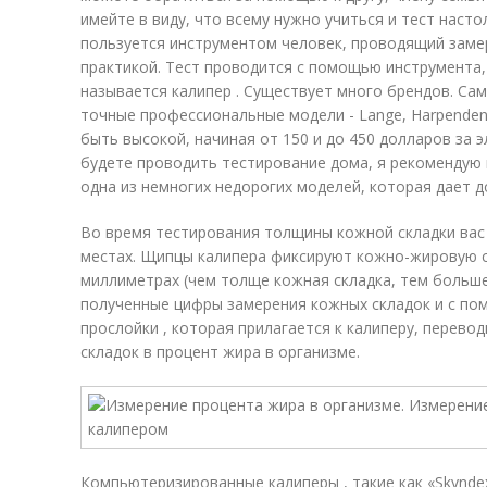
имейте в виду, что всему нужно учиться и тест насто
пользуется инструментом человек, проводящий замер
практикой. Тест проводится с помощью инструмента,
называется калипер . Существует много брендов. Са
точные профессиональные модели - Lange, Harpenden
быть высокой, начиная от 150 и до 450 долларов за э
будете проводить тестирование дома, я рекомендую к
одна из немногих недорогих моделей, которая дает 
Во время тестирования толщины кожной складки вас
местах. Щипцы калипера фиксируют кожно-жировую с
миллиметрах (чем толще кожная складка, тем больше
полученные цифры замерения кожных складок и с п
прослойки , которая прилагается к калиперу, перев
складок в процент жира в организме.
Компьютеризированные калиперы , такие как «Skyndex»