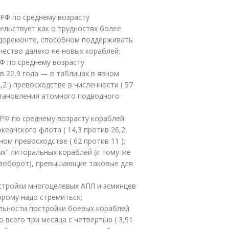
 РФ по среднему возрасту
тельствует как о трудностях более
судоремонте, способном поддерживать
ество далеко не новых кораблей;
РФ по среднему возрасту
в 22,9 года — в таблицах в явном
,2 ) превосходстве в численности ( 57
становления атомного подводного
 РФ по среднему возрасту кораблей
кеанского флота ( 14,3 против 26,2
ом превосходстве ( 62 против 11 );
х" литоральных кораблей (к тому же
наоборот), превышающие таковые для
стройки многоцелевых АПЛ и эсминцев
торому надо стремиться;
льности постройки боевых кораблей
всего три месяца с четвертью ( 3,91