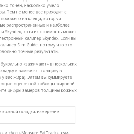
лько точен, насколько умело
ы. Тем не менее все приходит с
 похожего на клещи, который
мые распространенные и наиболее
 и Skyndex, хотя их стоимость может
лектронный калипер Skyndex. Если вы
алипер Slim Guide, потому что это
довольно точные результаты.
 буквально «зажимают» в нескольких
кладку и замеряют толщину в
 у вас жира). Затем вы суммируете
омощью оценочной таблицы жировой
одите цифры замеров толщины кожных
 и «Accu-Measure FatTrack», сум-