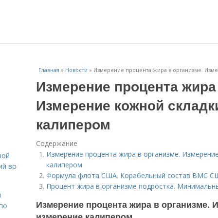
Главная
»
Новости
»
Измерение процента жира в организме. Изм
Измерение процента жира 
Измерение кожной складк
калипером
Содержание
Измерение процента жира в организме. Измерение
вой
калипером
ий во
Формула флота США. Корабельный состав ВМС США 
Процент жира в организме подростка. Минимальн
н
Измерение процента жира в организме. 
 по
измерение калипером