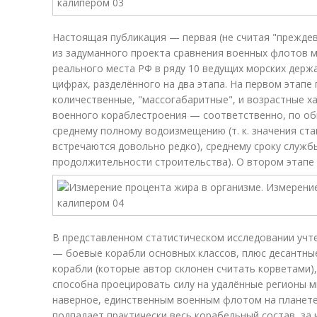
Настоящая публикация — первая (не считая "прежд
из задуманного проекта сравнения военных флотов 
реального места РФ в ряду 10 ведущих морских держ
цифрах, разделённого на два этапа. На первом этапе
количественные, "массогабаритные", и возрастные х
военного кораблестроения — соответственно, по об
среднему полному водоизмещению (т. к. значения ст
встречаются довольно редко), среднему сроку службы
продолжительности строительства). О втором этапе 
В представленном статистическом исследовании учтено
— боевые корабли основных классов, плюс десантны
корабли (которые автор склонен считать корветами),
способна проецировать силу на удалённые регионы 
наверное, единственным военным флотом на планете
подпадает практически весь корабельный состав, за