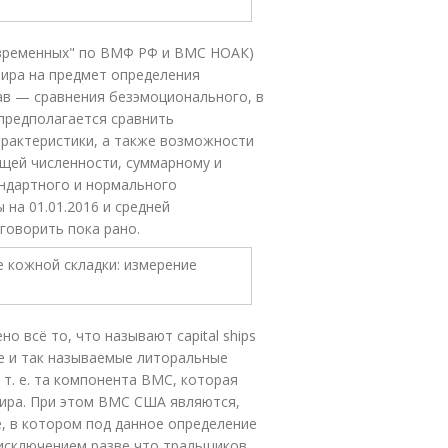
евременных" по ВМФ РФ и ВМС НОАК)
мира на предмет определения
ав — сравнения безэмоционального, в
 предполагается сравнить
арактеристики, а также возможности
щей численности, суммарному и
андартного и нормального
 на 01.01.2016 и средней
говорить пока рано.
 всё то, что называют capital ships
е и так называемые литоральные
 т. е. та компонента ВМС, которая
мира. При этом ВМС США являются,
, в котором под данное определение
 исключением разве что тральщиков