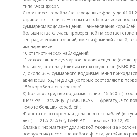
типа "Авенджер".
Строящиеся корабли (не переданные флоту до 01.01.
справочно — они не учтены ни в общей численности 
суммарном водоизмещении. Наименования кораблей д
большинстве случаев проверенной на соответствие
географических названий, имён и фамилий людей, в 
имянаречение.
10 статистических наблюдений:
1) колоссальное суммарное водоизмещение (около т
большее, нежели у ближайших конкурентов (ВМФ РФ 
2) около 30% суммарного водоизмещения приходится
авианосцы, УДК и ДВКД (которые составляют в перв
15% корабельного состава);
3) большое среднее водоизмещение ( 15 500 т ), соо
ВМФ РФ — эсминцу, у ВМС НОАК — фрегату), что по
"флоте больших кораблей";
4) достаточно скромная доля новых кораблей (вступи
лет ) — 21,5-23,5% (у ВМФ РФ — порядка 10-12,5% — с
близка к "нормативу" доли новой техники (за исклю
вооружения) в составе любого флота, устойчиво ра