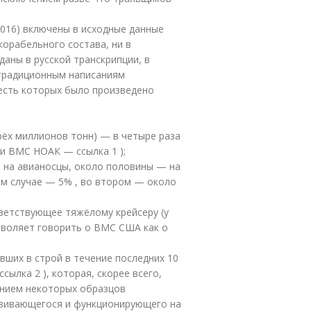
2016) включены в исходные данные
корабельного состава, ни в
аны в русской транскрипции, в
 традиционным написаниям
честь которых было произведено
рёх миллионов тонн) — в четыре раза
и ВМС НОАК — ссылка 1 );
 на авианосцы, около половины — на
ом случае — 5% , во втором — около
тветствующее тяжёлому крейсеру (у
зволяет говорить о ВМС США как о
вших в строй в течение последних 10
сылка 2 ), которая, скорее всего,
чением некоторых образцов
звивающегося и функционирующего на