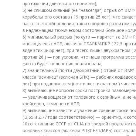
протяжении длительного времени);
5) не слишком сильный (не "навсегда") отрыв от ВМФ
корабельного состава ( 19 против 25 лет), что свиде
частого его обновления, так и о хорошо развитом 
в надлежащем техническом состоянии большое колич
6) минимальный разрыв (по сути — паритет ) с ВМФ 
многоцелевых АПЛ, включая ПЛАРК/АПКР ( 22,3 проти
виде этих цифр нет), при "всего лишь" двухкратном ( 2
против 26 ) — при условии, что наша программа вос
флота будет полностью реализована;
7) значительный (почти двухкратный ) отрыв от ВМФ
класса "эсминец" (включая БПК) — рабочих лошадок о
лет) при подавляющем (почти шестикратном ) численн
8) вызывающие вопросы сроки постройки "маломерны
— увеличивающиеся от головного к серийным, а не 
крейсеров, эсминцев и АПЛ;
9) вызывающие зависть и уважение средние сроки по
( 3,65 и 2,77 года соответственно) — ориентир, к ко
10) отставание СССР от США по средней продолжите
основных классов (включая РПКСН/ПЛАРБ) составляло 