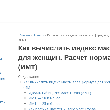
Главная
»
Новости
»
Как вычислить индекс массы тела формула д
(ИМТ)
Как вычислить индекс ма
для женщин. Расчет норм
ам
(ИМТ)
а
Содержание
ция
Как вычислить индекс массы тела формула для же
(ИМТ)
Идеальный индекс массы тела (ИМТ)
ИМТ — 18 и менее
ить
ИМТ — 25 и более
Как рассчитывается индекс массы тела?