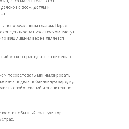
о индекса массы тела. Этот
далеко не всем. Детям и
ся.
дны невооруженным глазом. Перед
оконсультироваться с врачом. Могут
что ваш лишний вес не является
аний можно приступать к снижению
можем посоветовать минимизировать
же начать делать банальную зарядку.
судистых заболеваний и значительно
упростит обычный калькулятор.
метрах.