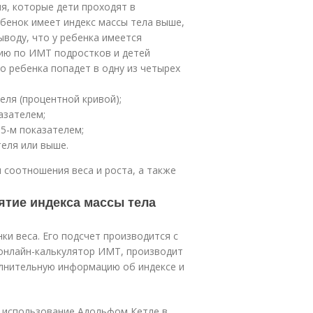
я, которые дети проходят в
ебенок имеет индекс массы тела выше,
ыводу, что у ребенка имеется
ию по ИМТ подростков и детей
го ребенка попадет в одну из четырех
еля (процентной кривой);
азателем;
5-м показателем;
теля или выше.
 соотношения веса и роста, а также
ятие индекса массы тела
ки веса. Его подсчет производится с
нлайн-калькулятор ИМТ, производит
олнительную информацию об индексе и
в использование Адольфом Кетле в