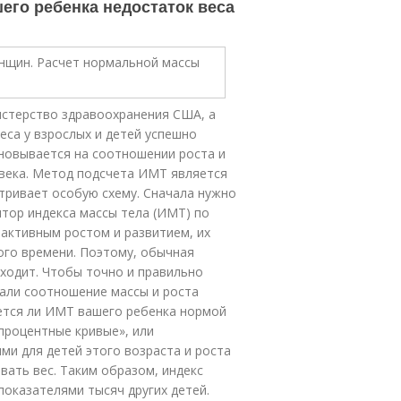
шего ребенка недостаток веса
истерство здравоохранения США, а
еса у взрослых и детей успешно
новывается на соотношении роста и
овека. Метод подсчета ИМТ является
тривает особую схему. Сначала нужно
тор индекса массы тела (ИМТ) по
 активным ростом и развитием, их
го времени. Поэтому, обычная
дходит. Чтобы точно и правильно
вали соотношение массы и роста
яется ли ИМТ вашего ребенка нормой
процентные кривые», или
и для детей этого возраста и роста
вать вес. Таким образом, индекс
показателями тысяч других детей.