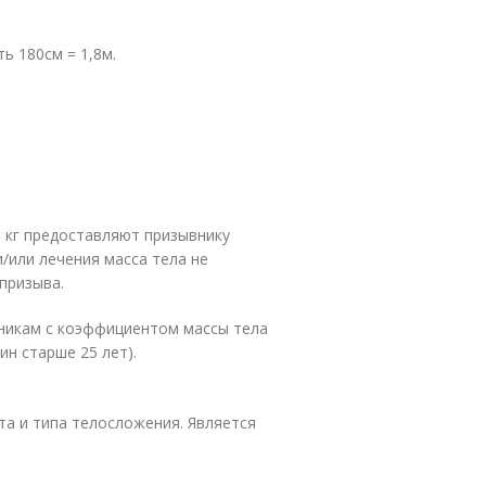
ь 180см = 1,8м.
5 кг предоставляют призывнику
и/или лечения масса тела не
призыва.
вникам с коэффициентом массы тела
ин старше 25 лет).
та и типа телосложения. Является