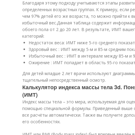
Благодаря этому подходу учитываются этапы развити
определенных возрастных группах. К примеру, если р
чем 97% детей его же возраста, то можно прийти к в
избыточный вес.Данная таблица содержит информац
обоего пола от 2 до 20 лет. В результате, ИМТ ваше
категорий:
Недостаток веса: ИМТ ниже 5-го среднего показат
Здоровый вес : ИМТ между 5-м и 85-м средним пок
Избыточный вес : ИМТ в интервале между 85-м и 9
Ожирение : ИМТ попадает в область 95-го показа
Для детей младше 2 лет врачи используют диаграммы
тщательный непосредственный осмотр.
Калькулятор индекса массы тела 3d. Пон
(ИМТ)
Индекс массы тела – это мера, используемая для оцен
помощью специальной формулы. Приведенный выше о
все расчёты автоматически. Также вы получите доп
его особенностях.
ИМТ или BMI (Body mass index) был впервые введён 