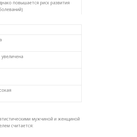
однако повышается риск развития
аболеваний)
а
 увеличена
сокая
татистическими мужчиной и женщиной
елем считается: