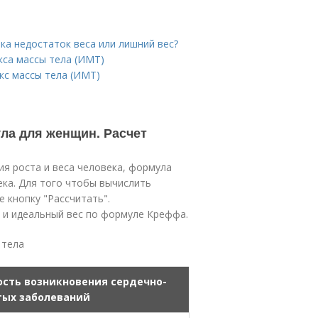
нка недостаток веса или лишний вес?
кса массы тела (ИМТ)
кс массы тела (ИМТ)
ла для женщин. Расчет
ия роста и веса человека, формула
ека. Для того чтобы вычислить
 кнопку "Рассчитать".
а и идеальный вес по формуле Креффа.
 тела
ость возникновения сердечно-
тых заболеваний