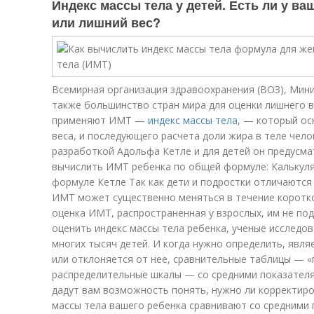
Индекс массы тела у детей. Есть ли у ва
или лишний вес?
Всемирная организация здравоохранения (ВОЗ), Мин
также большинство стран мира для оценки лишнего в
применяют ИМТ —
индекс массы тела
, — который ос
веса, и последующего расчета доли жира в теле чел
разработкой Адольфа Кетле и для детей он предусма
вычислить ИМТ ребенка по общей формуле: Калькуля
формуле Кетле Так как дети и подростки отличаются
ИМТ может существенно меняться в течение коротко
оценка ИМТ, распространенная у взрослых, им не по
оценить индекс массы тела ребенка, ученые исследо
многих тысяч детей. И когда нужно определить, явл
или отклоняется от нее, сравнительные таблицы — «
распределительные шкалы — со средними показателям
дадут вам возможность понять, нужно ли корректиро
массы тела вашего ребенка сравнивают со средними 