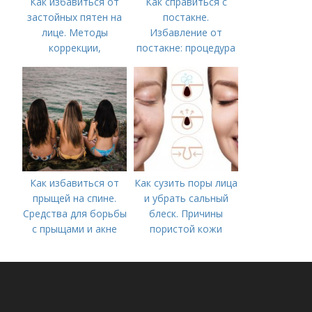
Как избавиться от
Как справиться с
застойных пятен на
постакне.
лице. Методы
Избавление от
коррекции,
постакне: процедура
аппаратного лечения
акне и удаления
рубцов и шрамов
постакне
Как избавиться от
Как сузить поры лица
прыщей на спине.
и убрать сальный
Средства для борьбы
блеск. Причины
с прыщами и акне
пористой кожи