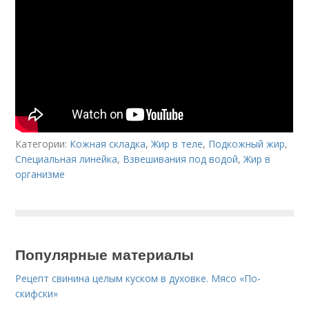
Категории:
Кожная складка
,
Жир в теле
,
Подкожный жир
,
Специальная линейка
,
Взвешивания под водой
,
Жир в
организме
Популярные материалы
Рецепт свинина целым куском в духовке. Мясо «По-
скифски»