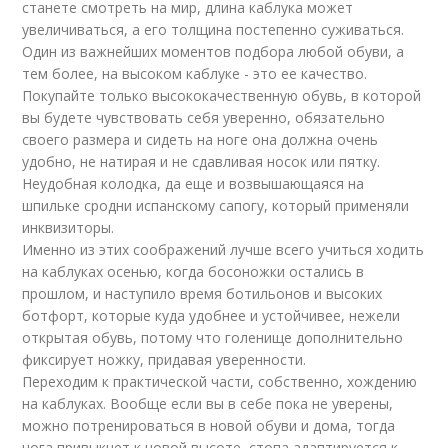
станете смотреть на мир, длина каблука может
увеличиваться, а его толщина постепенно суживаться.
Один из важнейших моментов подбора любой обуви, а
тем более, на высоком каблуке - это ее качество.
Покупайте только высококачественную обувь, в которой
вы будете чувствовать себя уверенно, обязательно
своего размера и сидеть на ноге она должна очень
удобно, не натирая и не сдавливая носок или пятку.
Неудобная колодка, да еще и возвышающаяся на
шпильке сродни испанскому сапогу, который применяли
инквизиторы.
Именно из этих соображений лучше всего учиться ходить
на каблуках осенью, когда босоножки остались в
прошлом, и наступило время ботильонов и высоких
ботфорт, которые куда удобнее и устойчивее, нежели
открытая обувь, потому что голенище дополнительно
фиксирует ножку, придавая уверенности.
Переходим к практической части, собственно, хождению
на каблуках. Вообще если вы в себе пока не уверены,
можно потренироваться в новой обуви и дома, тогда
нога привыкнет к новой высоте, стопа адаптируется к