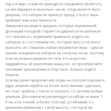
пир и в мир», и вам не приходится ежедневно пробегать
на них марафон в несколько часов, тогда можете быть
уверены, что каблуки не принесут вреда, а всего лишь
прибавят вам женственности.
Наверняка вы видите девушек, которые неуверенной
дрожащей походкой стараются удержатся на шпильках.
Это связано и с неумением правильно ходить на
каблуках, и с состоянием ног, которые просто не могут
выносить их. Слишком слабые неразвитые икры - одна из
причин хождения на каблуках на согнутых ногах, поэтому
если вы всерьез решили постичь это искусство,
задумайтесь об укреплении мышц ног, не пренебрегайте
силовыми тренажерами в спортзале, больше ходите
пешком.
Если вы ранее предпочитали обувь на плоской подошве и
вдруг решили перейти на более женственные туфельки,
не стоит «рубить с плеча» и покупать 12-сантиметровые
шпильки. Для новичков рекомендуется каблук не выше 7-
8 см, и не тонкий, а более толстый, устойчивый. Со
временем привыкнув к такой высоте, с которой вы