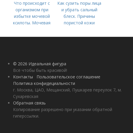
Что происходит с
Как сузить поры лица
организмом при
и убрать сальный
избытке мочевой
блеск. Причины
ксилоты. Мочевая
пористой кожи
кислота в крови:
норма и отклонения
© 2026 Идеальная фигура
Всё чтобы быть красивой!
Контакты
Пользовательское соглашение
Политика конфидециальности
г. Москва, ЦАО, Мещанский, Пушкарев переулок 7, м.
Сухаревская
Обратная связь
Копирование разрешено при указании обратной
гиперссылки.