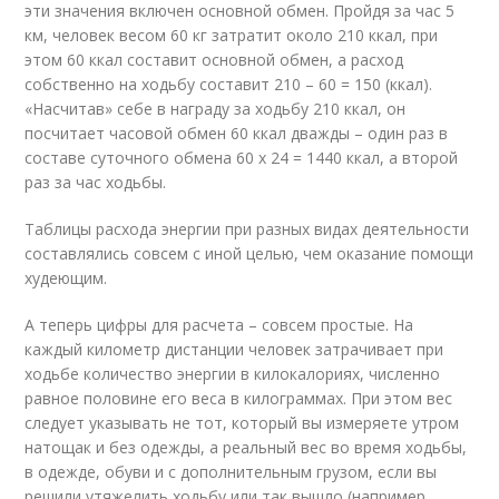
эти значения включен основной обмен. Пройдя за час 5
км, человек весом 60 кг затратит около 210 ккал, при
этом 60 ккал составит основной обмен, а расход
собственно на ходьбу составит 210 – 60 = 150 (ккал).
«Насчитав» себе в награду за ходьбу 210 ккал, он
посчитает часовой обмен 60 ккал дважды – один раз в
составе суточного обмена 60 х 24 = 1440 ккал, а второй
раз за час ходьбы.
Таблицы расхода энергии при разных видах деятельности
составлялись совсем с иной целью, чем оказание помощи
худеющим.
А теперь цифры для расчета – совсем простые. На
каждый километр дистанции человек затрачивает при
ходьбе количество энергии в килокалориях, численно
равное половине его веса в килограммах. При этом вес
следует указывать не тот, который вы измеряете утром
натощак и без одежды, а реальный вес во время ходьбы,
в одежде, обуви и с дополнительным грузом, если вы
решили утяжелить ходьбу или так вышло (например,