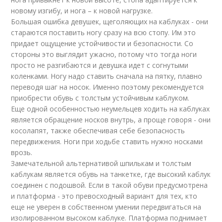
новому изгибу, и нога – к новой нагрузке.
Большая ошибка девушек, щеголяющих на каблуках - они
стараются поставить ногу сразу на всю стопу. Им это
придает ощущение устойчивости и безопасности. Со
стороны это выглядит ужасно, потому что тогда ноги
просто не разгибаются и девушка идет с согнутыми
коленками. Ногу надо ставить сначала на пятку, плавно
переводя шаг на носок. Именно поэтому рекомендуется
приобрести обувь с толстым устойчивым каблуком.
Еще одной особенностью неумельцев ходить на каблуках
является обращение носков внутрь, а проще говоря - они
косолапят, также обеспечивая себе безопасность
передвижения. Ноги при ходьбе ставить нужно носками
врозь.
Замечательной альтернативой шпилькам и толстым
каблукам является обувь на танкетке, где высокий каблук
соединен с подошвой. Если в такой обуви предусмотрена
и платформа - это превосходный вариант для тех, кто
еще не уверен в собственном умении передвигаться на
изолированном высоком каблуке. Платформа поднимает