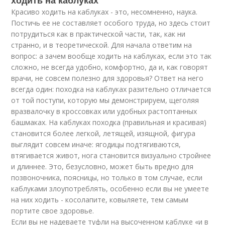
ходить на каблуках
Красиво ходить на каблуках - это, несомненно, наука.
Постичь ее не составляет особого труда, но здесь стоит
потрудиться как в практической части, так, как ни
странно, и в теоретической. Для начала ответим на
вопрос: а зачем вообще ходить на каблуках, если это так
сложно, не всегда удобно, комфортно, да и, как говорят
врачи, не совсем полезно для здоровья? Ответ на него
всегда один: походка на каблуках разительно отличается
от той поступи, которую мы демонстрируем, щеголяя
вразвалочку в кроссовках или удобных растоптанных
башмаках. На каблуках походка (правильная и красивая)
становится более легкой, летящей, изящной, фигура
выглядит совсем иначе: ягодицы подтягиваются,
втягивается живот, нога становится визуально стройнее
и длиннее. Это, безусловно, может быть вредно для
позвоночника, поясницы, но только в том случае, если
каблуками злоупотреблять, особенно если вы не умеете
на них ходить - косолапите, ковыляете, тем самым
портите свое здоровье.
Если вы не надеваете туфли на высоченном каблуке «и в