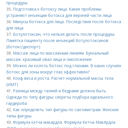
процедуры
35.
Подготовка к ботоксу лица. Какие проблемы
устраняют инъекции ботокса для верхней части лица
36.
Минусы ботокса для лица. Последствия после ботокса
для лица
37.
Ботулотоксин, что нельзя делать после процедуры.
Памятка пациенту после инъекций ботулотоксинов
(ботокс/диспорт)
38.
Массаж лица по массажным линиям. Буккальный
массаж: красивый овал лица и омоложение
39.
Можно ли колоть ботокс под глазами. В каких случаях
ботокс для зоны вокруг глаз эффективен?
40.
Коэф веса и роста. Расчет нормальной массы тела
(ИМТ)
41.
Разница между талией и бедрами должна быть.
Одежда по типу фигуры: секреты подбора идеального
гардероба
42.
Как определить тип фигуры по сантиметрам. Женские
типы фигуры
43.
Формула кэтча макардла. Формула Кетча-МакАрдла