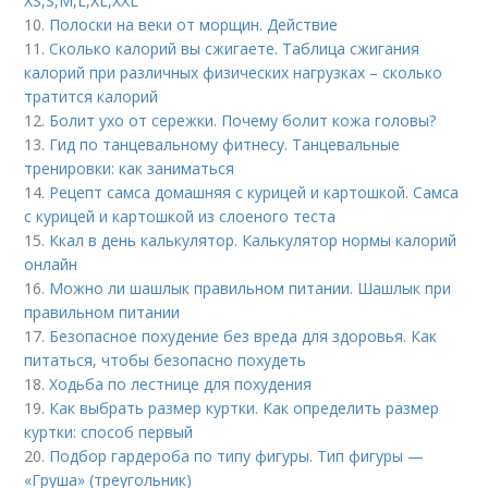
ХS,S,M,L,XL,XXL
10.
Полоски на веки от морщин. Действие
11.
Сколько калорий вы сжигаете. Таблица сжигания
калорий при различных физических нагрузках – сколько
тратится калорий
12.
Болит ухо от сережки. Почему болит кожа головы?
13.
Гид по танцевальному фитнесу. Танцевальные
тренировки: как заниматься
14.
Рецепт самса домашняя с курицей и картошкой. Самса
с курицей и картошкой из слоеного теста
15.
Ккал в день калькулятор. Калькулятор нормы калорий
онлайн
16.
Можно ли шашлык правильном питании. Шашлык при
правильном питании
17.
Безопасное похудение без вреда для здоровья. Как
питаться, чтобы безопасно похудеть
18.
Ходьба по лестнице для похудения
19.
Как выбрать размер куртки. Как определить размер
куртки: способ первый
20.
Подбор гардероба по типу фигуры. Тип фигуры —
«Груша» (треугольник)