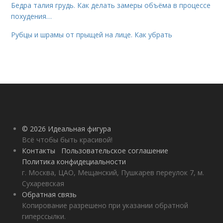
Бедра талия грудь. Как делать замеры объёма в процессе
похудения…
Рубцы и шрамы от прыщей на лице. Как убрать
© 2026 Идеальная фигура
Всё чтобы быть красивой!
Контакты
Пользовательское соглашение
Политика конфидециальности
г. Москва, ЦАО, Мещанский, Пушкарев переулок 7, м.
Сухаревская
Обратная связь
Копирование разрешено при указании обратной
гиперссылки.