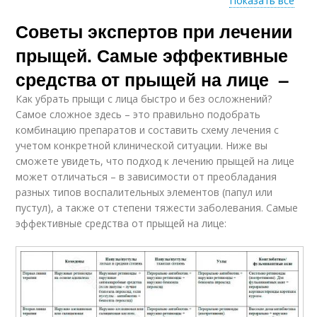
Показать все
Советы экспертов при лечении
Питания на акне
Диета от акне
прыщей. Самые эффективные
средства от прыщей на лице –
Как убрать прыщи с лица быстро и без осложнений?
Яйца при акне
Питания при акне
Самое сложное здесь – это правильно подобрать
комбинацию препаратов и составить схему лечения с
учетом конкретной клинической ситуации. Ниже вы
сможете увидеть, что подход к лечению прыщей на лице
может отличаться – в зависимости от преобладания
разных типов воспалительных элементов (папул или
пустул), а также от степени тяжести заболевания. Самые
эффективные средства от прыщей на лице: