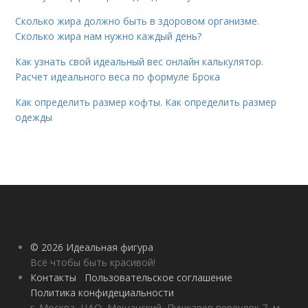
Сколько жира должно быть в здоровом организме.
Сколько жира нам нужно каждый день?
Как узнать свой идеальный вес онлайн калькулятор.
Расчет идеального веса по формуле Брока
Как определить размер кофты. Как определить размер
одежды
© 2026 Идеальная фигура
Всё чтобы быть красивой!
Контакты
Пользовательское соглашение
Политика конфидециальности
г. Москва, ЦАО, Мещанский, Пушкарев переулок 7, м.