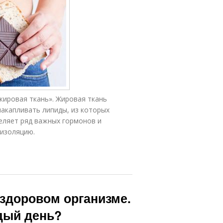
жировая ткань». Жировая ткань
накапливать липиды, из которых
еляет ряд важных гормонов и
 изоляцию.
здоровом организме.
дый день?