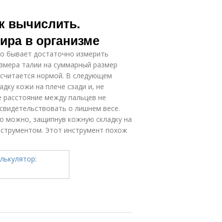
ак вычислить.
ира в организме
то бывает достаточно измерить
азмера талии на суммарный размер
 считается нормой. В следующем
дку кожи на плече сзади и, не
е расстояние между пальцев не
свидетельствовать о лишнем весе.
о можно, защипнув кожную складку на
нструментом. Этот инструмент похож