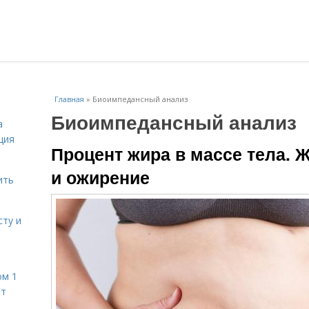
Главная
»
Биоимпедансный анализ
Биоимпедансный анализ
а
ция
Процент жира в массе тела. 
и ожирение
ить
сту и
ом 1
ет