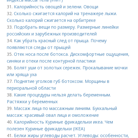
31.
Калорийность овощей и зелени. Овощи
32.
Сколько сжигается калорий на тренажере лыжи.
Сколько калорий сжигается на орбитреке
33.
Подобрать вещи по размеру. Размерные линейки
российских и зарубежных производителей
34.
Как убрать красный след от прыща. Почему
появляются следы от прыщей
35.
Отек носа после ботокса. Дискомфортные ощущения,
синяки и отеки после контурной пластики
36.
Болят уши от золотых сережек. Прокалывание мочки
или хряща уха
37.
Поднятие уголков губ ботоксом. Морщины в
периоральной области
38.
Какие процедуры нельзя делать беременным.
Растяжки у беременных
39.
Массаж лица по массажным линиям. Буккальный
массаж: красивый овал лица и омоложение
40.
Калорийность Куриные фрикадельки икеа. Чем
полезен Куриные фрикадельки (IKEA)
41.
Белки жиры углеводы расчет. Углеводы: особенности,