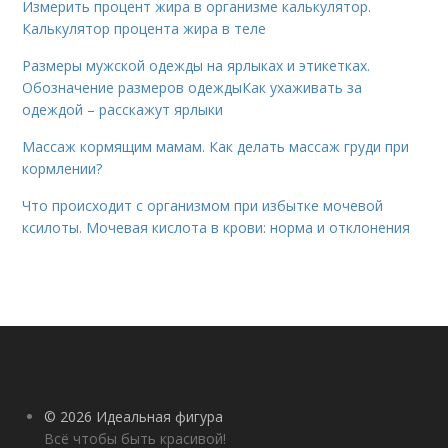
Измерить процент жира в организме калькулятор.
Калькулятор процента жира в теле
Размеры мужской одежды на ярлыках и этикетках.
Обозначение размеров одеждыКак ухаживать за
одеждой – расскажут ярлыки
Массаж кормящим мамам. Как делать массаж груди при
кормлении?
Что происходит с организмом при избытке мочевой
ксилоты. Мочевая кислота в крови: норма и отклонения
© 2026 Идеальная фигура
Всё чтобы быть красивой!