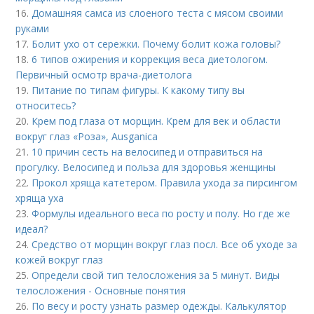
16.
Домашняя самса из слоеного теста с мясом своими
руками
17.
Болит ухо от сережки. Почему болит кожа головы?
18.
6 типов ожирения и коррекция веса диетологом.
Первичный осмотр врача-диетолога
19.
Питание по типам фигуры. К какому типу вы
относитесь?
20.
Крем под глаза от морщин. Крем для век и области
вокруг глаз «Роза», Ausganica
21.
10 причин сесть на велосипед и отправиться на
прогулку. Велосипед и польза для здоровья женщины
22.
Прокол хряща катетером. Правила ухода за пирсингом
хряща уха
23.
Формулы идеального веса по росту и полу. Но где же
идеал?
24.
Средство от морщин вокруг глаз посл. Все об уходе за
кожей вокруг глаз
25.
Определи свой тип телосложения за 5 минут. Виды
телосложения - Основные понятия
26.
По весу и росту узнать размер одежды. Калькулятор