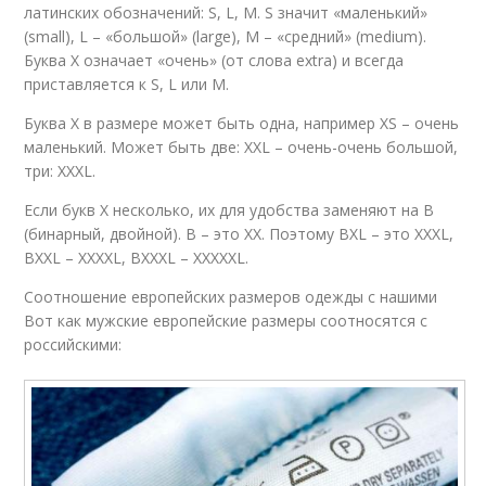
латинских обозначений: S, L, M. S значит «маленький»
(small), L – «большой» (large), M – «средний» (medium).
Буква X означает «очень» (от слова extra) и всегда
приставляется к S, L или M.
Буква X в размере может быть одна, например XS – очень
маленький. Может быть две: XXL – очень-очень большой,
три: XXXL.
Если букв X несколько, их для удобства заменяют на B
(бинарный, двойной). B – это XX. Поэтому BXL – это XXXL,
BXXL – XXXXL, BXXXL – XXXXXL.
Соотношение европейских размеров одежды с нашими
Вот как мужские европейские размеры соотносятся с
российскими: