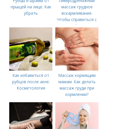
Рубцы и шрамы от
Лимфодренажный
прыщей на лице. Как
массаж грудное
убрать
вскармливание.
Чтобы справиться с
нагрубанием,
необходимо
предпринять
следующие действия:
Как избавиться от
Массаж кормящим
рубцов после акне.
мамам. Как делать
Косметология
массаж груди при
кормлении?