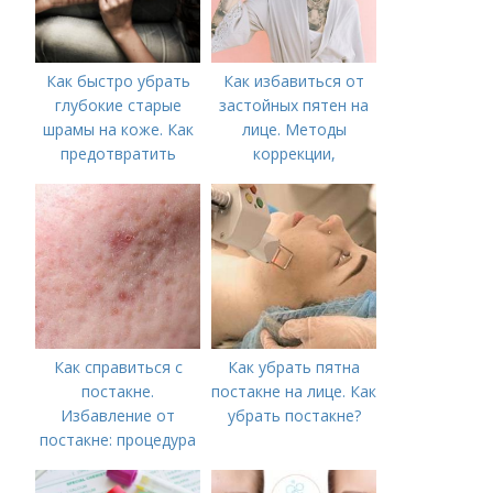
Как быстро убрать
Как избавиться от
глубокие старые
застойных пятен на
шрамы на коже. Как
лице. Методы
предотвратить
коррекции,
появление шрамов
аппаратного лечения
акне и удаления
рубцов и шрамов
постакне
Как справиться с
Как убрать пятна
постакне.
постакне на лице. Как
Избавление от
убрать постакне?
постакне: процедура