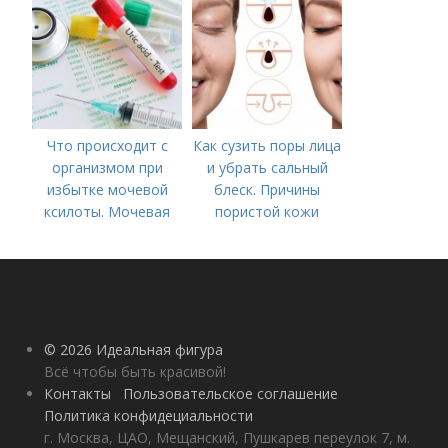
Что происходит с
Как сузить поры лица
организмом при
и убрать сальный
избытке мочевой
блеск. Причины
ксилоты. Мочевая
пористой кожи
кислота в крови:
норма и отклонения
© 2026 Идеальная фигура
Всё чтобы быть красивой!
Контакты
Пользовательское соглашение
Политика конфидециальности
г. Москва, ЦАО, Мещанский, Пушкарев переулок 7, м.