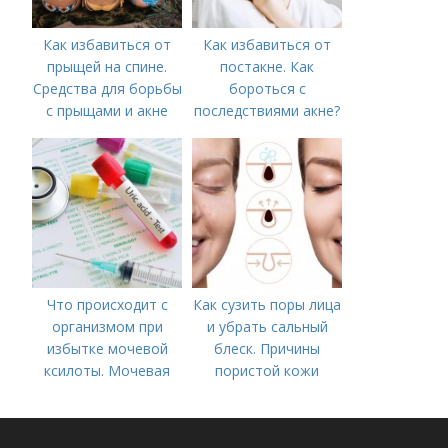
Как избавиться от
Как избавиться от
прыщей на спине.
постакне. Как
Средства для борьбы
бороться с
с прыщами и акне
последствиями акне?
Что происходит с
Как сузить поры лица
организмом при
и убрать сальный
избытке мочевой
блеск. Причины
ксилоты. Мочевая
пористой кожи
кислота в крови:
норма и отклонения