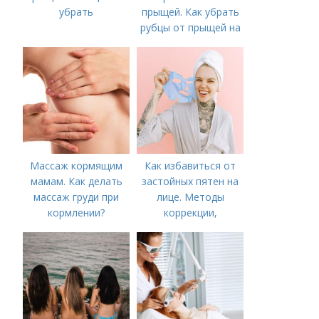
убрать
прыщей. Как убрать
рубцы от прыщей на
лице?
Массаж кормящим
Как избавиться от
мамам. Как делать
застойных пятен на
массаж груди при
лице. Методы
кормлении?
коррекции,
аппаратного лечения
акне и удаления
рубцов и шрамов
постакне