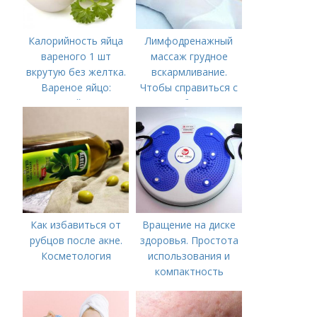
Калорийность яйца
Лимфодренажный
вареного 1 шт
массаж грудное
вкрутую без желтка.
вскармливание.
Вареное яйцо:
Чтобы справиться с
калорийность
нагрубанием,
необходимо
предпринять
следующие действия:
Как избавиться от
Вращение на диске
рубцов после акне.
здоровья. Простота
Косметология
использования и
компактность