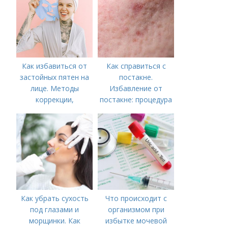
Как избавиться от
Как справиться с
застойных пятен на
постакне.
лице. Методы
Избавление от
коррекции,
постакне: процедура
аппаратного лечения
акне и удаления
рубцов и шрамов
постакне
Как убрать сухость
Что происходит с
под глазами и
организмом при
морщинки. Как
избытке мочевой