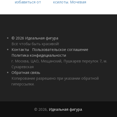
избавиться от
ксилоты. Мочевая
морщин под глазами:
кислота в крови:
косметологические
норма и отклонения
процедуры
© 2026 Идеальная фигура
Всё чтобы быть красивой!
Контакты
Пользовательское соглашение
Политика конфидециальности
г. Москва, ЦАО, Мещанский, Пушкарев переулок 7, м.
Сухаревская
Обратная связь
Копирование разрешено при указании обратной
гиперссылки.
© 2026,
Идеальная фигура
.