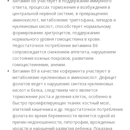
Витамин В6 участвует в поддержании иммунного
ответа, процессах торможения и возбуждения в
центральной нервной системе, в превращениях
аминокислот, метаболизме триптофана, липидов и
нуклеиновых кислот, способствует нормальному
формированию эритроцитов, поддержанию
нормального уровня гомоцистеина в крови.
Недостаточное потребление витамина В6
сопровождается снижением аппетита, нарушением
состояния кожных покровов, развитием
гомоцистеинемии, анемии.
Витамин В9 в качестве кофермента участвуют в
метаболизме нуклеиновых и аминокислот. Дефицит
фолатов ведет к нарушению синтеза нуклеиновых
кислот и белка, следствием чего является
торможение роста и деления клеток, особенно в
быстро пролифелирующих тканях: костный мозг,
эпителий кишечника и др. Недостаточное потребление
фолата во время беременности является одной из
причин недоношенности, гипотрофии, врожденных
уродств и нарушений развития ребенка. Показана