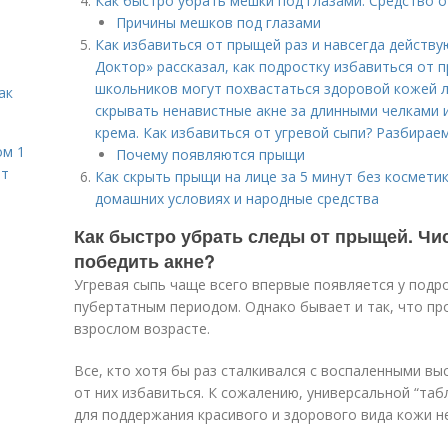
Как быстро убрать мешки под глазами. Средство 
Причины мешков под глазами
Как избавиться от прыщей раз и навсегда действ
Доктор» рассказал, как подростку избавиться от
школьников могут похвастаться здоровой кожей 
ак
скрывать ненавистные акне за длинными челками 
крема. Как избавиться от угревой сыпи? Разбираем
ом 1
Почему появляются прыщи
ет
Как скрыть прыщи на лице за 5 минут без косметик
домашних условиях и народные средства
Как быстро убрать следы от прыщей. Чис
победить акне?
Угревая сыпь чаще всего впервые появляется у подро
пубертатным периодом. Однако бывает и так, что про
взрослом возрасте.
Все, кто хотя бы раз сталкивался с воспаленными вы
от них избавиться. К сожалению, универсальной “табл
для поддержания красивого и здорового вида кожи 