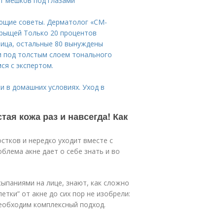
от мешков под глазами
ующие советы. Дерматолог «СМ-
 прыщей Только 20 процентов
лица, остальные 80 вынуждены
и под толстым слоем тонального
ся с экспертом.
и в домашних условиях. Уход в
тая кожа раз и навсегда! Как
стков и нередко уходит вместе с
блема акне дает о себе знать и во
сыпаниями на лице, знают, как сложно
етки” от акне до сих пор не изобрели:
необходим комплексный подход.