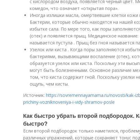
с кислородом воздуха, появляется черный цвет. 
комедон, что означает «открытая пора».
Иногда излишки масла, омертвевшие клетки кожи 
Бактерии, которые обычно находятся на нашей ко
избытке сала. По мере того, как поры заполняютс
(отек) и появляется прыщ. Медицинское название:
называется пустула . Прыщ без гноя называется па
Узелок или киста . Когда поры заполняются избы
бактериями, вызывающими воспаление (отек), кот
образуется узелок или киста. Поскольку эти высы
могут быть болезненными. Основное различие меж
том, что киста содержит гной. Поскольку узелки н
ощупь, чем кисты.
Источник:
https://sovremennayamama.ru/novosti/kak-izb
prichiny-vozniknoveniya-i-vidy-shramov-posle
Как быстро убрать второй подбородок. 
быстро?
Если второй подбородок только наметился, пробле
различных упражнений, которые сохраняют тонус п