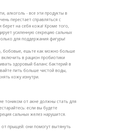
и, алкоголь - все эти продукты в
чень перестает справляться с
 берет на себя кожа! Кроме того,
ирует усиленную секрецию сальных
только для поддержания фигуры!
о, бобовые, ешьте как можно больше
т включить в рацион пробиотики
живать здоровый баланс бактерий в
ывайте пить больше чистой воды,
нять кожу изнутри.
ие тоником от акне должны стать для
естарайтесь: если вы будете
креция сальных желез нарушится.
и от прыщей: они помогут вытянуть