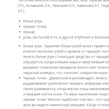
Патогенетическое обоснование местной терапии акн
Л.П., Асламазян Л.К., Квачахия Л.Л., Намазова Л.С. Пе
97 ):
белые угри;
черные точки;
прыщи;
узлы, кисты или и то, и другое (глубокие и болезне
Белые угри . Удаление белых угрей может привес
количества белых угрей и шрамов от прыщей, по
лечить белые угри с помощью средства от прыщей,
образуется, когда излишки жира и омертвевшие к
вызывает появление прыщиков белого или телесно
закрытый комедон, что означает «закрытая пора».
Черные точки . Дерматологи рекомендуют лечить 
выдавливание угрей может вызвать инфекцию или
также развивается, когда внутри поры накапливаю
отмершие клетки кожи. По мере накопления секрет
черные точки. Многие ошибочно считают, что чер
деле вы видите химическую реакцию. Когда отлож