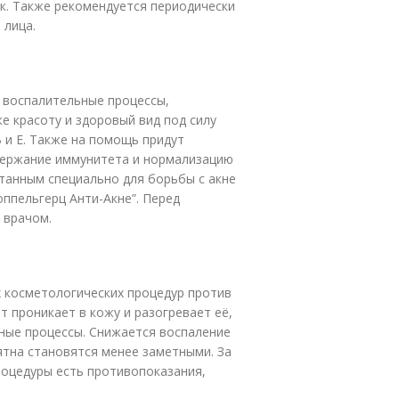
к. Также рекомендуется периодически
 лица.
 воспалительные процессы,
 красоту и здоровый вид под силу
В и E. Также на помощь придут
держание иммунитета и нормализацию
танным специально для борьбы с акне
оппельгерц Анти-Акне”. Перед
 врачом.
 косметологических процедур против
т проникает в кожу и разогревает её,
ные процессы. Снижается воспаление
ятна становятся менее заметными. За
роцедуры есть противопоказания,