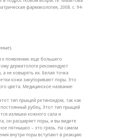
е в подростковом возрасте. Мазитова
диатрическая фармакология, 2008. с. 94-
нные).
ти к появлению еще большего
этому дерматологи рекомендуют
 а не ковырять их. Белая точка
летки кожи закупоривают поры. Это
го цвета. Медицинское название:
этот тип прыщей ретиноидом, так как
 постоянный рубец. Этот тип прыщей
тся излишки кожного сала и
а, он расширяет поры, и вы видите
ное пятнышко – это грязь. На самом
ения внутри поры вступают в реакцию