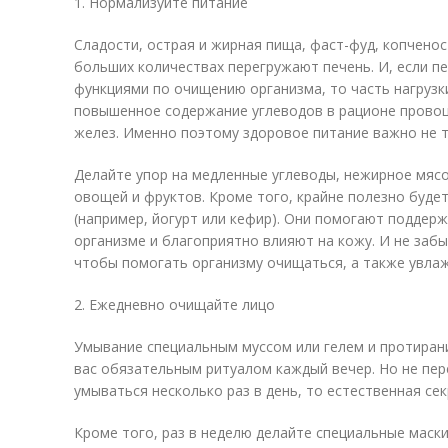
1. Нормализуйте питание
Сладости, острая и жирная пища, фаст-фуд, копченост
больших количествах перегружают печень. И, если пе
функциями по очищению организма, то часть нагрузки
повышенное содержание углеводов в рационе провоц
желез. Именно поэтому здоровое питание важно не 
Делайте упор на медленные углеводы, нежирное мяс
овощей и фруктов. Кроме того, крайне полезно буде
(например, йогурт или кефир). Они помогают поддер
организме и благоприятно влияют на кожу. И не заб
чтобы помогать организму очищаться, а также увлаж
2. Ежедневно очищайте лицо
Умывание специальным муссом или гелем и протиран
вас обязательным ритуалом каждый вечер. Но не пер
умываться несколько раз в день, то естественная се
Кроме того, раз в неделю делайте специальные маск