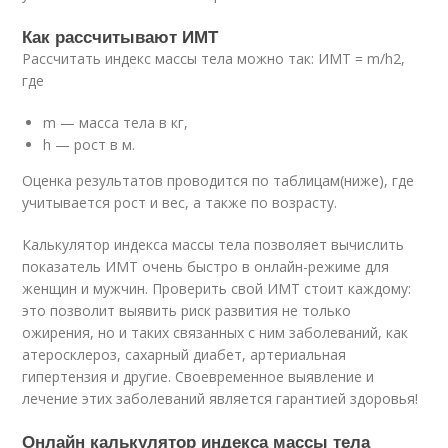
Как рассчитывают ИМТ
Рассчитать индекс массы тела можно так: ИМТ = m/h2,
где
m — масса тела в кг,
h — рост в м.
Оценка результатов проводится по таблицам(ниже), где
учитывается рост и вес, а также по возрасту.
Калькулятор индекса массы тела позволяет вычислить
показатель ИМТ очень быстро в онлайн-режиме для
женщин и мужчин. Проверить свой ИМТ стоит каждому:
это позволит выявить риск развития не только
ожирения, но и таких связанных с ним заболеваний, как
атеросклероз, сахарный диабет, артериальная
гипертензия и другие. Своевременное выявление и
лечение этих заболеваний является гарантией здоровья!
Онлайн калькулятор индекса массы тела