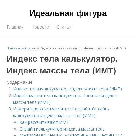
Идеальная фигура
Главная
Новости
Статьи
Главная
»
Статьи
»
Индекс тела калькулятор. Индекс массы тела (ИМТ)
Индекс тела калькулятор.
Индекс массы тела (ИМТ)
Содержание
Индекс тела калькулятор. Индекс массы тела (ИМТ)
Индекс массы тела калькулятор. Понятие индекса
массы тела (ИМТ)
Измерить индекс массы тела онлайн. Онлайн-
калькулятор индекса массы тела (ИМТ)
Как рассчитывают ИМТ
Онлайн калькулятор индекса массы тела
МЕЖДУНАРОДНАЯ КЛАССИФИКАЦИЯ ДЕФИЦИТА