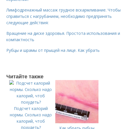
Лимфодренажный массаж грудное вскармливание. Чтобы
справиться с нагрубанием, необходимо предпринять
следующие действия:
Вращение на диске здоровья. Простота использования и
компактность
Рубцы и шрамы от прыщей на лице. Как убрать
Читайте также
Подсчет калорий
нормы. Сколько надо
калорий, чтоб
похудеть?
Как убрать рубцы