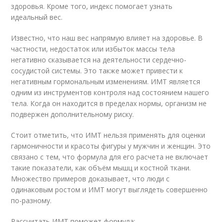
здоровья. Кроме того, индекс помогает узнать
идеальный вес.
Известно, что наш вес напрямую влияет на здоровье. В
частности, недостаток или избыток массы тела
негативно сказывается на деятельности сердечно-
сосудистой системы. Это также может привести к
негативным гормональным изменениям. ИМТ является
одним из инструментов контроля над состоянием нашего
тела. Когда он находится в пределах нормы, организм не
подвержен дополнительному риску.
Стоит отметить, что ИМТ нельзя применять для оценки
гармоничности и красоты фигуры у мужчин и женщин. Это
связано с тем, что формула для его расчета не включает
такие показатели, как объём мышц и костной ткани.
Множество примеров доказывает, что люди с
одинаковым ростом и ИМТ могут выглядеть совершенно
по-разному.
Рассчитать ИМТ поможет формула: