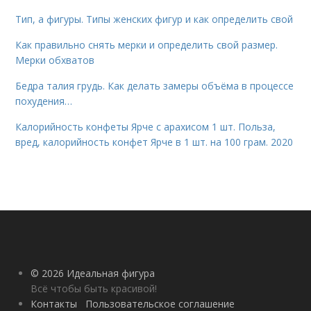
Тип, а фигуры. Типы женских фигур и как определить свой
Как правильно снять мерки и определить свой размер.
Мерки обхватов
Бедра талия грудь. Как делать замеры объёма в процессе
похудения…
Калорийность конфеты Ярче с арахисом 1 шт. Польза,
вред, калорийность конфет Ярче в 1 шт. на 100 грам. 2020
© 2026 Идеальная фигура
Всё чтобы быть красивой!
Контакты
Пользовательское соглашение