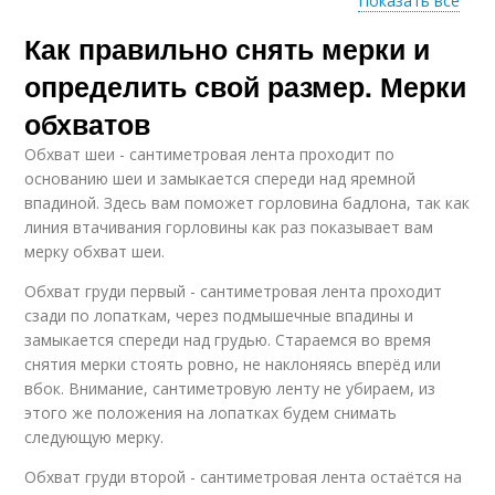
Показать все
Как правильно снять мерки и
Мерки для плечевых
изделий
определить свой размер. Мерки
обхватов
Обхват шеи - сантиметровая лента проходит по
основанию шеи и замыкается спереди над яремной
впадиной. Здесь вам поможет горловина бадлона, так как
линия втачивания горловины как раз показывает вам
мерку обхват шеи.
Обхват груди первый - сантиметровая лента проходит
сзади по лопаткам, через подмышечные впадины и
замыкается спереди над грудью. Стараемся во время
снятия мерки стоять ровно, не наклоняясь вперёд или
вбок. Внимание, сантиметровую ленту не убираем, из
этого же положения на лопатках будем снимать
следующую мерку.
Обхват груди второй - сантиметровая лента остаётся на