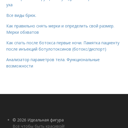
уха
Все виды брюк.
Как правильно снять мерки и определить свой размер.
Мерки обхватов
Как спать после ботокса первые ночи. Памятка пациенту
после инъекций ботулотоксинов (ботокс/диспорт)
Анализатор параметров тела. Функциональные
возможности
© 2026 Идеальная фигура
Всё чтобы быть красивой!