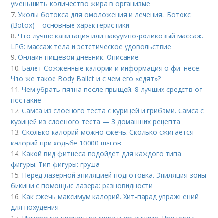
уменьшить количество жира в организме
7.
Уколы ботокса для омоложения и лечения.. Ботокс
(Botox) – основные характеристики
8.
Что лучше кавитация или вакуумно-роликовый массаж.
LPG: массаж тела и эстетическое удовольствие
9.
Онлайн пищевой дневник. Описание
10.
Балет Сожженные калории и информация о фитнесе.
Что же такое Body Ballet и с чем его «едят»?
11.
Чем убрать пятна после прыщей. 8 лучших средств от
постакне
12.
Самса из слоеного теста с курицей и грибами. Самса с
курицей из слоеного теста — 3 домашних рецепта
13.
Сколько калорий можно сжечь. Сколько сжигается
калорий при ходьбе 10000 шагов
14.
Какой вид фитнеса подойдет для каждого типа
фигуры. Тип фигуры: груша
15.
Перед лазерной эпиляцией подготовка. Эпиляция зоны
бикини с помощью лазера: разновидности
16.
Как сжечь максимум калорий. Хит-парад упражнений
для похудения
17.
Измерение процентра жира в организме. Протокол