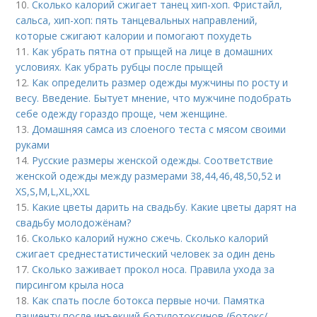
10.
Сколько калорий сжигает танец хип-хоп. Фристайл,
сальса, хип-хоп: пять танцевальных направлений,
которые сжигают калории и помогают похудеть
11.
Как убрать пятна от прыщей на лице в домашних
условиях. Как убрать рубцы после прыщей
12.
Как определить размер одежды мужчины по росту и
весу. Введение. Бытует мнение, что мужчине подобрать
себе одежду гораздо проще, чем женщине.
13.
Домашняя самса из слоеного теста с мясом своими
руками
14.
Русские размеры женской одежды. Соответствие
женской одежды между размерами 38,44,46,48,50,52 и
ХS,S,M,L,XL,XXL
15.
Какие цветы дарить на свадьбу. Какие цветы дарят на
свадьбу молодожёнам?
16.
Сколько калорий нужно сжечь. Сколько калорий
сжигает среднестатистический человек за один день
17.
Сколько заживает прокол носа. Правила ухода за
пирсингом крыла носа
18.
Как спать после ботокса первые ночи. Памятка
пациенту после инъекций ботулотоксинов (ботокс/