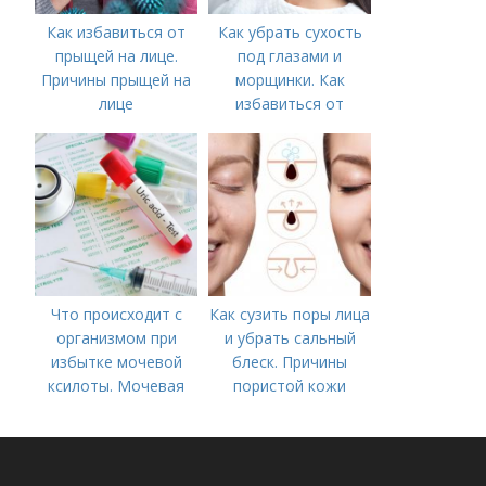
Как избавиться от
Как убрать сухость
прыщей на лице.
под глазами и
Причины прыщей на
морщинки. Как
лице
избавиться от
морщин под глазами:
косметологические
процедуры
Что происходит с
Как сузить поры лица
организмом при
и убрать сальный
избытке мочевой
блеск. Причины
ксилоты. Мочевая
пористой кожи
кислота в крови:
норма и отклонения