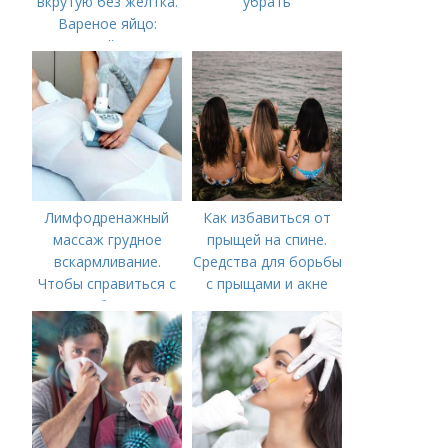
вкрутую без желтка.
убрать
Вареное яйцо:
калорийность
Лимфодренажный
Как избавиться от
массаж грудное
прыщей на спине.
вскармливание.
Средства для борьбы
Чтобы справиться с
с прыщами и акне
нагрубанием,
необходимо
предпринять
следующие действия: