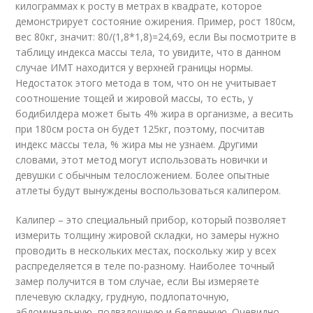
килограммах к росту в метрах в квадрате, которое
демонстрирует состояние ожирения. Пример, рост 180см,
вес 80кг, значит: 80/(1,8*1,8)=24,69, если Вы посмотрите в
таблицу индекса массы тела, то увидите, что в данном
случае ИМТ находится у верхней границы нормы.
Недостаток этого метода в том, что он не учитывает
соотношение тощей и жировой массы, то есть, у
бодибилдера может быть 4% жира в организме, а весить
при 180см роста он будет 125кг, поэтому, посчитав
индекс массы тела, % жира мы не узнаем. Другими
словами, этот метод могут использовать новички и
девушки с обычным телосложением. Более опытные
атлеты будут вынуждены воспользоваться калипером.
Калипер – это специальный прибор, который позволяет
измерить толщину жировой складки, но замеры нужно
проводить в нескольких местах, поскольку жир у всех
распределяется в теле по-разному. Наиболее точный
замер получится в том случае, если Вы измеряете
плечевую складку, грудную, подлопаточную,
абдоминальную, подвздошную и бедренную. Очевидно,