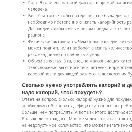
Рост. Это очень важный фактор, в прямой зависим
человека.
Вес. Для того, чтобы потеря веса не была для ор
необходимо постепенно снижать калорийность рац
Для людей с избыточным весом предлагаются нек
рационе.
Физическая активность. Чем больше вы двигаетес
может поднять, или наоборот снизить количество
рекомендовано потреблять в день.
Объем запястья. Эта, внешне малозначащая катег
телосложения вы относитесь: астеник, нормостен
калорийности для людей разного телосложения бу
Сколько нужно употреблять калорий в де
надо калорий, чтоб похудеть?
Ответ на вопрос, сколько калорий нужно для похуден
необходимо обеспечить дефицит суточного потреблен
больше, чем потреблять. А вот как этого достичь: е
больше дело каждого. Многие увлекаются настолько
на недопустимое количество, что может негативно с
снижение потребления калорий должно составлять н