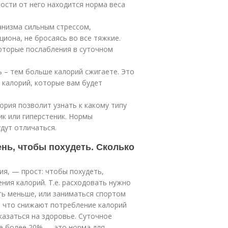
ости от него находится норма веса
ганизма сильным стрессом,
иона, не бросаясь во все тяжкие.
оторые послабления в суточном
ь – тем больше калорий сжигаете. Это
 калорий, которые вам будет
ория позволит узнать к какому типу
ик или гиперстеник. Нормы
дут отличаться.
нь, чтобы похудеть. Сколько
ия, — прост: чтобы похудеть,
ия калорий. Т.е. расходовать нужно
сть меньше, или заниматься спортом
, что снижают потребление калорий
казаться на здоровье. Суточное
е более 20% — это норма для