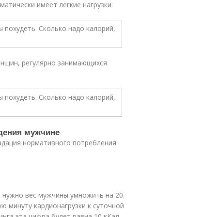
матически имеет легкие нагрузки:
енщин, регулярно занимающихся
дения мужчине
адация нормативного потребления
и нужно вес мужчины умножить на 20.
ую минуту кардионагрузки к суточной
нга эта цифра будет равна 10 кКал.