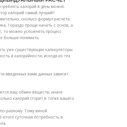
отреблять калорий в день можно
ятор калорий самый лучший?
ивительно, сколько формул расчета
ка. Гораздо проще начать с основ, а
ет, то можно усложнять процесс
ете больше понимать.
ать уже существующие калькуляторы
ость в калорийности, исходя из тех
ти введенных вами данных зависит
дится ваш обмен веществ, иначе
колько калорий сгорит в топке вашего
по-разному. Тому виной
В итоге суточная потребность в
ла.