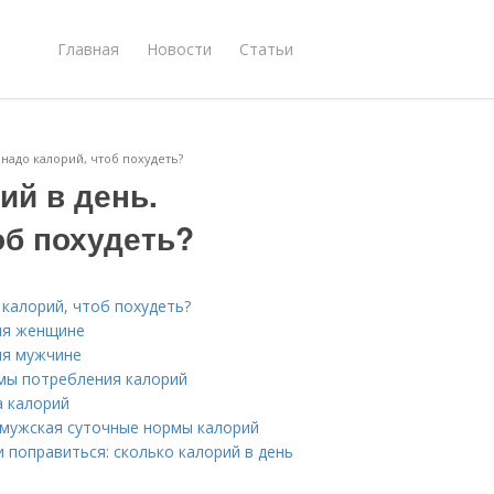
Главная
Новости
Статьи
надо калорий, чтоб похудеть?
ий в день.
об похудеть?
 калорий, чтоб похудеть?
ия женщине
ия мужчине
рмы потребления калорий
а калорий
и мужская суточные нормы калорий
и поправиться: сколько калорий в день