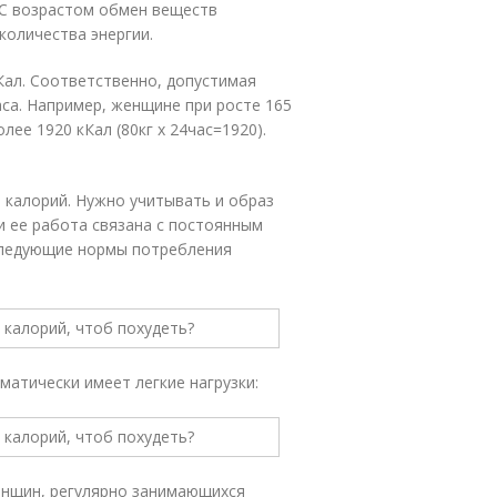
 С возрастом обмен веществ
количества энергии.
Кал. Соответственно, допустимая
аса. Например, женщине при росте 165
лее 1920 кКал (80кг х 24час=1920).
 калорий. Нужно учитывать и образ
и ее работа связана с постоянным
 следующие нормы потребления
матически имеет легкие нагрузки:
енщин, регулярно занимающихся