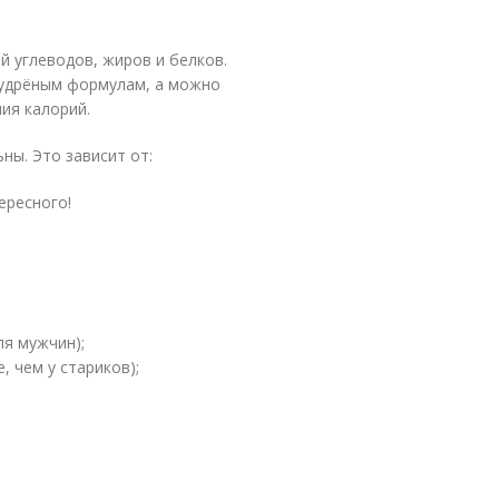
 углеводов, жиров и белков.
мудрёным формулам, а можно
ия калорий.
ны. Это зависит от:
ересного!
ля мужчин);
, чем у стариков);