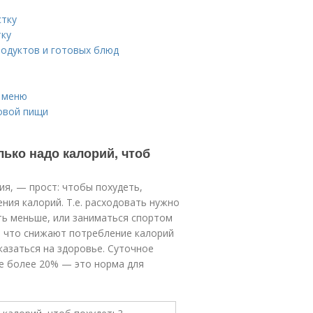
стку
тку
родуктов и готовых блюд
и меню
овой пищи
лько надо калорий, чтоб
ия, — прост: чтобы похудеть,
ия калорий. Т.е. расходовать нужно
сть меньше, или заниматься спортом
, что снижают потребление калорий
казаться на здоровье. Суточное
е более 20% — это норма для