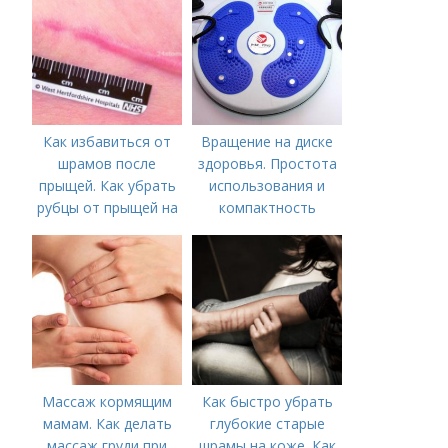
предпринять
следующие действия:
Как избавиться от
Вращение на диске
шрамов после
здоровья. Простота
прыщей. Как убрать
использования и
рубцы от прыщей на
компактность
лице?
Массаж кормящим
Как быстро убрать
мамам. Как делать
глубокие старые
массаж груди при
шрамы на коже. Как