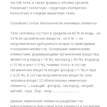
частей тела, а также формы и объёма органов.
Различают скелетную , сердечную (поперечно-
полосатые) и гладкую мышечную ткань.
Основная статья: Биологически значимые элементы
Тело человека состоит в среднем на 60 % из воды , на
34 % из органических веществ , на 6 % — из
неорганических (для разного возраста приводимые
отношения меняются). Основными химическими
элементами, формирующими органические вещества,
являются углерод (~18 %), кислород (~65 %), водород
(~10 %) и азот (~3 %), помимо этого, в состав
органических веществ входят фосфор (~1 %) и сера
(~0,25 %). В состав неорганических веществ тела
человека входят 22 обязательных химических
элемента — кальций , фосфор , кислород , натрий ,
магний , сера , бор , хлор , , , , , , , , , , , , , , .
Данные химические элементы разделяют на
макроэлементы (массовая доля элемента в организме