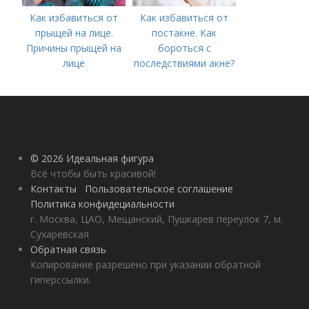
Как избавиться от
Как избавиться от
прыщей на лице.
постакне. Как
Причины прыщей на
бороться с
лице
последствиями акне?
© 2026 Идеальная фигура
Всё чтобы быть красивой!
Контакты
Пользовательское соглашение
Политика конфидециальности
г. Москва, ЦАО, Мещанский, Пушкарев переулок 7, м.
Сухаревская
Обратная связь
Копирование разрешено при указании обратной
гиперссылки.