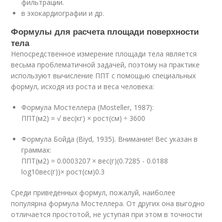
фильтрации.
в эхокардиографии и др.
Формулы для расчета площади поверхности
тела
Непосредственное измерение площади тела является
весьма проблематичной задачей, поэтому на практике
используют вычисление ППТ с помощью специальных
формул, исходя из роста и веса человека:
Формула Мостеллера (Mosteller, 1987):
ППТ(м
2
) = √ вес(кг) × рост(см) ÷ 3600
Формула Бойда (Biyd, 1935). Внимание! Вес указан в
граммах:
ППТ(м
2
) = 0.0003207 × вес(г)
(0.7285 - 0.0188
log
10
вес(г))
× рост(см)
0.3
Среди приведенных формул, пожалуй, наиболее
популярна формула Мостеллера. От других она выгодно
отличается простотой, не уступая при этом в точности