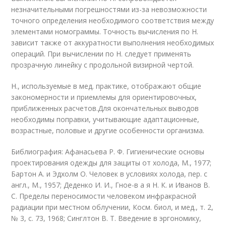
незначительными погрешностями из-за невозможности
точного определения необходимого соответствия между
элементами номограммы. Точность вычисления по Н.
зависит также от аккуратности выполнения необходимых
операций. При вычислении по Н. следует применять
прозрачную линейку с продольной визирной чертой.
Н., используемые в мед. практике, отображают общие
закономерности и приемлемы для ориентировочных,
приближенных расчетов.Для окончательных выводов
необходимы поправки, учитывающие адаптационные,
возрастные, половые и другие особенности организма.
Библиография: Афанасьева Р. Ф. Гигиенические основы
проектирования одежды для защиты от холода, М., 1977;
Бартон А. и Эдхолм О. Человек в условиях холода, пер. с
англ., М., 1957; Деденко И. И., Гное-в а я Н. К. и Иванов В.
С. Пределы переносимости человеком инфракрасной
радиации при местном облучении, Косм. биол, и мед., т. 2,
№ 3, с. 73, 1968; Синглтон В. Т. Введение в эргономику,