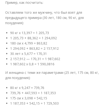
Пример, как посчитать:
Оставляем того же мужчину, что был взят для
предыдущего примера (30 лет, 180 см, 90 кг, для
похудения):
90 кг х 13,397 = 1 205,73
1 205,73 + 88,362 = 1 294,092
180 см х 4,799 = 863,82
1 294,092 + 863,82 = 2 157,912
30 лет х 5,677 = 170,31
2 157,912 — 170,31 = 1 987,602
1 987,602 х 0,8 = 1 590,0816
И женщина с теми же параметрами (25 лет, 175 см, 80 кг,
для похудения):
80 кг х 9,247 = 739,76
739,76 + 447,593 = 1 187,353
175 см х 3,098 = 542,15
1 187,353 + 542,15 = 1 729,503