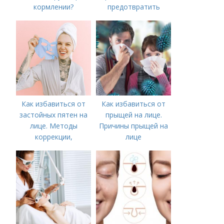
кормлении?
предотвратить
появление шрамов
Как избавиться от
Как избавиться от
застойных пятен на
прыщей на лице.
лице. Методы
Причины прыщей на
коррекции,
лице
аппаратного лечения
акне и удаления
рубцов и шрамов
постакне