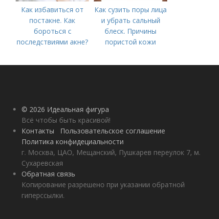
Как избавиться от
Как сузить поры лица
постакне. Как
и убрать сальный
бороться с
блеск. Причины
последствиями акне?
пористой кожи
© 2026 Идеальная фигура
Всё чтобы быть красивой!
Контакты
Пользовательское соглашение
Политика конфидециальности
г. Москва, ЦАО, Мещанский, Пушкарев переулок 7, м.
Сухаревская
Обратная связь
Копирование разрешено при указании обратной
гиперссылки.