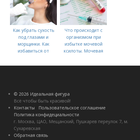
Как убрать сухость
Что происходит с
под глазами и
организмом при
морщинки. Как
избытке мочевой
избавиться от
ксилоты. Мочевая
морщин под глазами:
кислота в крови:
косметологические
норма и отклонения
процедуры
© 2026 Идеальная фигура
Всё чтобы быть красивой!
Контакты
Пользовательское соглашение
Политика конфидециальности
г. Москва, ЦАО, Мещанский, Пушкарев переулок 7, м.
Сухаревская
Обратная связь