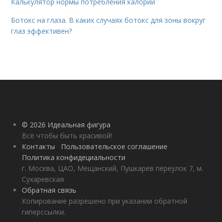
Калькулятор нормы потребления калорий
Ботокс на глаза. В каких случаях ботокс для зоны вокруг
глаз эффективен?
© 2026 Идеальная фигура
Всё чтобы быть красивой!
Контакты
Пользовательское соглашение
Политика конфидециальности
г. Москва, ЦАО, Мещанский, Пушкарев переулок 7, м.
Сухаревская
Обратная связь
Копирование разрешено при указании обратной
гиперссылки.