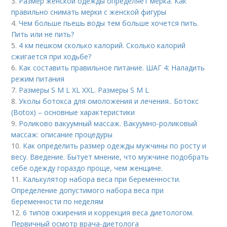
3.
Размер женской одежды определяет мерка. Как
правильно снимать мерки с женской фигуры
4.
Чем больше пьешь воды тем больше хочется пить.
Пить или не пить?
5.
4 км пешком сколько калорий. Сколько калорий
сжигается при ходьбе?
6.
Как составить правильное питание. ШАГ 4: Наладить
режим питания
7.
Размеры S M L XL XXL. Размеры S M L
8.
Уколы ботокса для омоложения и лечения.. Ботокс
(Botox) – основные характеристики
9.
Роликово вакуумный массаж. Вакуумно-роликовый
массаж: описание процедуры
10.
Как определить размер одежды мужчины по росту и
весу. Введение. Бытует мнение, что мужчине подобрать
себе одежду гораздо проще, чем женщине.
11.
Калькулятор набора веса при беременности.
Определение допустимого набора веса при
беременности по неделям
12.
6 типов ожирения и коррекция веса диетологом.
Первичный осмотр врача-диетолога