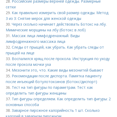
28.
Российские размеры верхней одежды. Размерные
сетки
29.
Как правильно измерить свой размер одежды. Метод
3 из 3: Снятие мерок для женской одежды
30.
Через сколько начинает действовать Ботокс на лбу.
Мимические морщины на лбу (ботокс в лоб)
31.
Массаж лица лимфодренажный. Виды
лимфодренажного массажа лица
32.
Следы от прыщей, как убрать. Как убрать следы от
прыщей на лице
33.
Воспалился хрящ после прокола. Инструкция по уходу
после прокола мочки уха
34.
Мезонити это, что. Какие виды мезонитей бывают
35.
Рекомендации после диспорта. Памятка пациенту
после инъекций ботулотоксинов (ботокс/диспорт)
36.
Тест на тип фигуры по параметрам. Тест: как
определить тип фигуры женщины
37.
Тип фигуры определяем. Как определить тип фигуры: 2
основных способа
38.
Заварное пирожное калорийность 1 шт. Сколько
калорий в заварном пирожном