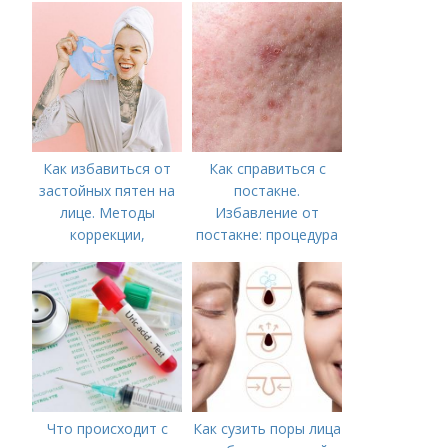
Как избавиться от
Как справиться с
застойных пятен на
постакне.
лице. Методы
Избавление от
коррекции,
постакне: процедура
аппаратного лечения
акне и удаления
рубцов и шрамов
постакне
Что происходит с
Как сузить поры лица