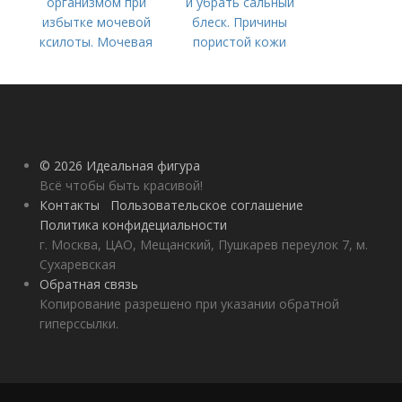
организмом при
и убрать сальный
избытке мочевой
блеск. Причины
ксилоты. Мочевая
пористой кожи
кислота в крови:
норма и отклонения
© 2026 Идеальная фигура
Всё чтобы быть красивой!
Контакты
Пользовательское соглашение
Политика конфидециальности
г. Москва, ЦАО, Мещанский, Пушкарев переулок 7, м.
Сухаревская
Обратная связь
Копирование разрешено при указании обратной
гиперссылки.